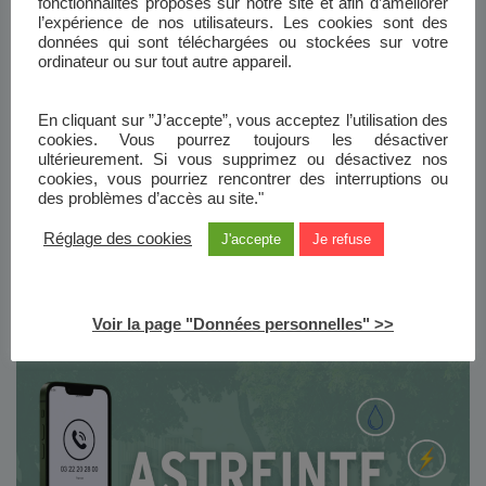
fonctionnalités proposés sur notre site et afin d’améliorer
l’expérience de nos utilisateurs. Les cookies sont des
données qui sont téléchargées ou stockées sur votre
ordinateur ou sur tout autre appareil.
Pose de la première pierre de la future
résidence intergénérationnelle
En cliquant sur ”J’accepte”, vous acceptez l’utilisation des
cookies. Vous pourrez toujours les désactiver
Le 24 juin 2026, Baie de Somme Habitat a officiellement
ultérieurement. Si vous supprimez ou désactivez nos
lancé la construction de la future résidence
cookies, vous pourriez rencontrer des interruptions ou
des problèmes d’accès au site."
intergénérationnelle Lucienne Forestier-Gaillard, rue
Jean Mennesson à Abbeville, lors d’une cérémonie
Réglage des cookies
J'accepte
Je refuse
réunissant élus,[…]
Read more
Voir la page "Données personnelles" >>