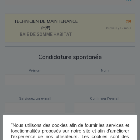
TECHNICIEN DE MAINTENANCE
CDI
(H/F)
Publié il y a 2 mois
BAIE DE SOMME HABITAT
Candidature spontanée
Prénom
Nom
Saisissez un e-mail
Confirmer l'e-mail
"Nous utilisons des cookies afin de fournir les services et
Poste recherché
fonctionnalités proposés sur notre site et afin d’améliorer
l’expérience de nos utilisateurs. Les cookies sont des