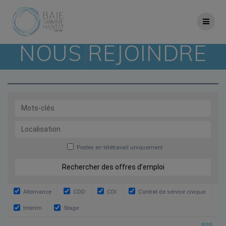
Skip
to
content
NOUS REJOINDRE
Postes en télétravail uniquement
Alternance
CDD
CDI
Contrat de service civique
Interim
Stage
RSS