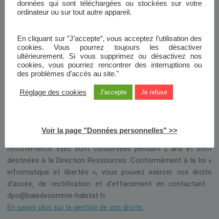
données qui sont téléchargées ou stockées sur votre
ordinateur ou sur tout autre appareil.
Déposez votre CV :
En cliquant sur ”J’accepte”, vous acceptez l’utilisation des
cookies. Vous pourrez toujours les désactiver
Déposez votre lettre de motivation :
ultérieurement. Si vous supprimez ou désactivez nos
cookies, vous pourriez rencontrer des interruptions ou
des problèmes d’accès au site."
RGPD
Réglage des cookies
J'accepte
Je refuse
J’accepte la politique de confidentialité.
Les informations recueillies sur ce formulaire sont
enregistrées dans un fichier informatisé par Baie de Somme
Voir la page "Données personnelles" >>
Habitat – OPH de la Baie de Somme pour la gestion des
recrutements. Elles sont conservées pendant 2 ans et sont
destinées à la Direction Ressources. Conformément à la loi «
informatique et libertés », vous pouvez exercer vos droits
d’accès, de rectification et d'effacement en contactant :
dpo@baiedesomme-habitat.fr
En savoir plus sur la gestion de vos droits.