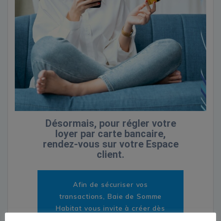
Désormais, pour régler votre
loyer par carte bancaire,
rendez-vous sur votre Espace
client.
Afin de sécuriser vos
transactions, Baie de Somme
Habitat vous invite à créer dès
maintenant votre espace