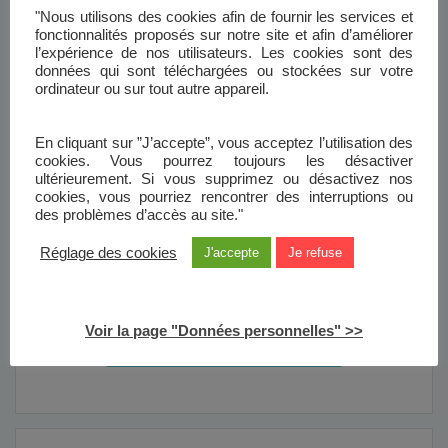
"Nous utilisons des cookies afin de fournir les services et
personnel.
fonctionnalités proposés sur notre site et afin d’améliorer
l’expérience de nos utilisateurs. Les cookies sont des
données qui sont téléchargées ou stockées sur votre
Simple, rapide et sécurisé
ordinateur ou sur tout autre appareil.
Création de votre compte
En cliquant sur ”J’accepte”, vous acceptez l’utilisation des
cookies. Vous pourrez toujours les désactiver
Pour cela, suivez les étapes clés en quelques clics
ultérieurement. Si vous supprimez ou désactivez nos
seulement !
cookies, vous pourriez rencontrer des interruptions ou
des problèmes d’accès au site."
Munissez-vous de votre numéro de contrat. Il est inscrit
sur votre dernier avis d’échéance.
Réglage des cookies
J'accepte
Je refuse
Inscrivez votre adresse email
Saisissez un mot de passe
Pour valider votre inscription, cliquez sur le lien de
confirmation reçu par mail.
Voir la page "Données personnelles" >>
JE CRÉE MON COMPTE BDSH & MOI