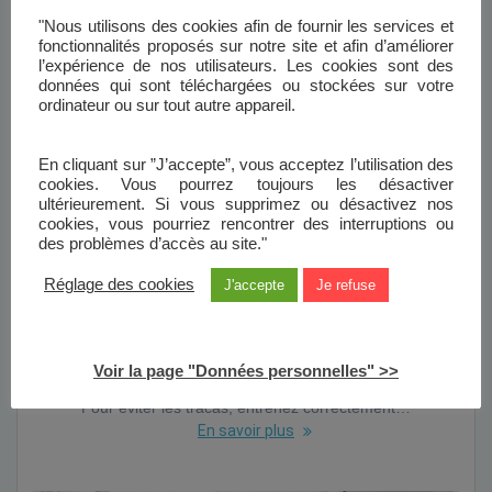
Pour éviter les tracas, entrenez correctement…
"Nous utilisons des cookies afin de fournir les services et
En savoir plus
fonctionnalités proposés sur notre site et afin d’améliorer
l’expérience de nos utilisateurs. Les cookies sont des
données qui sont téléchargées ou stockées sur votre
ordinateur ou sur tout autre appareil.
En cliquant sur ”J’accepte”, vous acceptez l’utilisation des
cookies. Vous pourrez toujours les désactiver
ultérieurement. Si vous supprimez ou désactivez nos
cookies, vous pourriez rencontrer des interruptions ou
des problèmes d’accès au site."
Réglage des cookies
J'accepte
Je refuse
CHANGEMENT DE SITUATION
Voir la page "Données personnelles" >>
Pour éviter les tracas, entrenez correctement…
En savoir plus