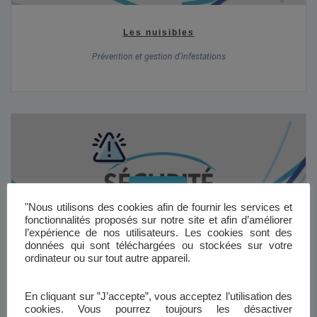
Les nuisibles
Prévention et gestion d’infestations
3 vidéos
"Nous utilisons des cookies afin de fournir les services et
fonctionnalités proposés sur notre site et afin d’améliorer
l’expérience de nos utilisateurs. Les cookies sont des
données qui sont téléchargées ou stockées sur votre
ordinateur ou sur tout autre appareil.
Sécurité & risques domestiques
En cliquant sur ”J’accepte”, vous acceptez l’utilisation des
cookies. Vous pourrez toujours les désactiver
Anticiper et savoir réagir en cas d’incident