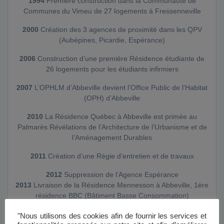
1994
Première construction dans la Communauté de
Communes du Vimeu de 27 logements à Fressenneville
2000
Création des 3 agences de proximité dans les QPV
(Aubépines, Picardie, Espérance)
2006
Construction d’une première Résidence étudiante de
26 logements pour les étudiants infirmiers
2007
L’OPHLM d’Abbeville devient l’Office Public de l’Habitat
(OPH) d’Abbeville
2010
La Résidence Québec à Abbeville est primée au
Palmarès Révélations de l’Architecture de l’Urbanisme et de
l’Aménagement Durables
2011
Création d’une Régie d’entretien et de travaux
2012
Suppression de l’Agence Espérance
2013
Livraison de la Résidence Mennesson à Abbeville, 1ère
résidence BBC (Bâtiment Basse Consommation)
2014
L’OPH d’Abbeville est rattaché à la Communauté de
"Nous utilisons des cookies afin de fournir les services et
Communes de l’Abbevillois