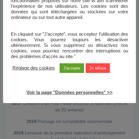
fonctionnalités proposés sur notre site et afin d’améliorer
l’expérience de nos utilisateurs. Les cookies sont des
2015
Le quartier du Soleil Levant est déclaré Quartier
données qui sont téléchargées ou stockées sur votre
d’Intérêt Régional
ordinateur ou sur tout autre appareil.
2016
Création de la Salamandre à Abbeville, Centre
d’Hébergement d’Urgence (12 chambres)
En cliquant sur ”J’accepte”, vous acceptez l’utilisation des
cookies. Vous pourrez toujours les désactiver
2017
Livraison de la Résidence La Sautine à Abbeville,
ultérieurement. Si vous supprimez ou désactivez nos
première acquisition de logements en Vente en l’Etat Futur
cookies, vous pourriez rencontrer des interruptions ou
d’Achèvement (VEFA)
des problèmes d’accès au site."
2017
L’ODA est l’organisme Hlm leader de la satisfaction
Réglage des cookies
J'accepte
Je refuse
globale des locataires en Picardie
2017
Création d’une pension de famille à Abbeville (20
logements)
Voir la page "Données personnelles" >>
2017
Création d’un Pôle Petite Enfance à Abbeville (crèche
de 22 enfants)
2018
Passage en comptabilité commerciale
2018
Livraison de la première opération d’aménagement