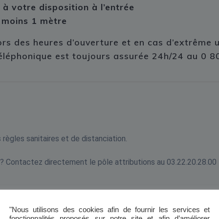
à votre disposition à l’entrée
u moins 1 mètre
rs des heures d’ouverture et en cas d’extrême 
 téléphonique est toujours assurée 24h/24 au 0 8
s règles sanitaires et de distanciation.
 ? Contactez directement le pôle attributions au 03.22.20.28.00
enus dans le respect des règles sanitaires et de distanciation.
"Nous utilisons des cookies afin de fournir les services et
fonctionnalités proposés sur notre site et afin d’améliorer