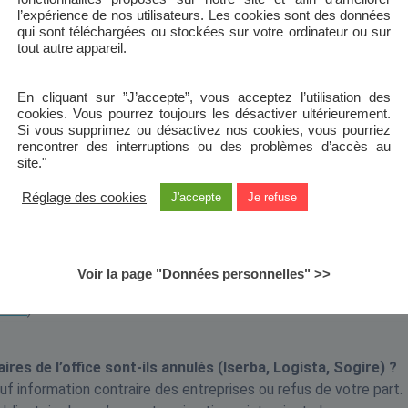
l’expérience de nos utilisateurs. Les cookies sont des données
t de votre état des lieux ? Contactez directement votre cha
qui sont téléchargées ou stockées sur votre ordinateur ou sur
tout autre appareil.
e : 03.22.20.28.30)
En cliquant sur ”J’accepte”, vous acceptez l’utilisation des
cookies. Vous pourrez toujours les désactiver ultérieurement.
dées en Commission des Attribution des Logements (CAL) ?
Si vous supprimez ou désactivez nos cookies, vous pourriez
ci, continuera d’examiner les différentes demandes de logement
rencontrer des interruptions ou des problèmes d’accès au
site."
Réglage des cookies
J'accepte
Je refuse
teurs de Baie de Somme Habitat ?
ous invitons à prendre rendez-vous par téléphone ou par courrie
 les pièces justificatives sont à envoyer de préférence par m
ge au 13 rue Jeanne d’Arc à Abbeville.
Voir la page "Données personnelles" >>
ts sont à déposer de préférence dans la boite aux le
sh.fr
).
res de l’office sont-ils annulés (Iserba, Logista, Sogire) ?
f information contraire des entreprises ou refus de votre part.