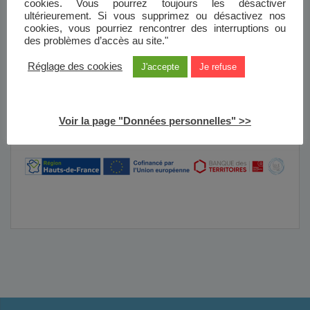
cookies. Vous pourrez toujours les désactiver
ultérieurement. Si vous supprimez ou désactivez nos
Acteurs
cookies, vous pourriez rencontrer des interruptions ou
des problèmes d’accès au site."
Architecte
: Sonia RIACHI
Réglage des cookies
J'accepte
Je refuse
Control Technique
: APAVE
Entreprises
: EGM RISCH | PROSECO | LECLECQ
COUVERTURE | DESBIENDRAS SARL | HEULIN | DOUTRELEAU
Voir la page "Données personnelles" >>