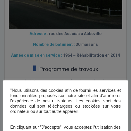
A
dresse
:
rue des Acacias à Abbeville
Nombre de bâtiment :
30 maisons
Année de mise en service :
1964 – Réhabilitation en 2014
Programme de travaux
Isolation thermique des façades par l’extérieur
Isolation des planchers
"Nous utilisons des cookies afin de fournir les services et
Remplacement des menuiseries extérieures
fonctionnalités proposés sur notre site et afin d’améliorer
Remplacement des chaudières
l’expérience de nos utilisateurs. Les cookies sont des
Mise en place d’une VMC hygroréglable
données qui sont téléchargées ou stockées sur votre
ordinateur ou sur tout autre appareil.
Plan de financement Acacias
En cliquant sur ”J’accepte”, vous acceptez l’utilisation des