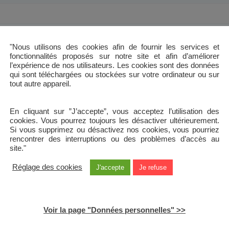
"Nous utilisons des cookies afin de fournir les services et
fonctionnalités proposés sur notre site et afin d’améliorer
l’expérience de nos utilisateurs. Les cookies sont des données
 8 chiffres situé en haut à gauche de votre avis d'échéance, format attendu : 
qui sont téléchargées ou stockées sur votre ordinateur ou sur
tout autre appareil.
 10 chiffres situé en haut à gauche de votre avis d'échéance, format attendu
En cliquant sur ”J’accepte”, vous acceptez l’utilisation des
cookies. Vous pourrez toujours les désactiver ultérieurement.
Si vous supprimez ou désactivez nos cookies, vous pourriez
rencontrer des interruptions ou des problèmes d’accès au
site."
Réglage des cookies
J'accepte
Je refuse
Voir la page "Données personnelles" >>