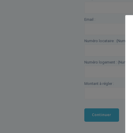
Email :
Numéro locataire : (Numéro à
Numéro logement : (Numéro à
Montant à régler :