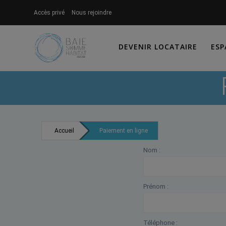
Skip
Accès privé
Nous rejoindre
to
content
DEVENIR LOCATAIRE
ESP
Accueil
Paiement en ligne
Nom :
Prénom :
Téléphone :