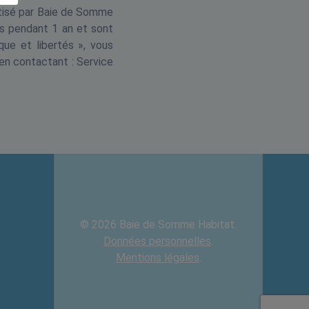
matisé par Baie de Somme
s pendant 1 an et sont
que et libertés », vous
 en contactant : Service
© 2026 Baie de Somme Habitat.
Données personnelles
.
Mentions légales
.