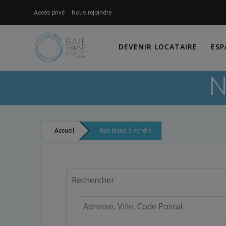
Skip
Accès privé
Nous rejoindre
to
content
DEVENIR LOCATAIRE
ESP
N
Accueil
Nos biens à vendre
Rechercher