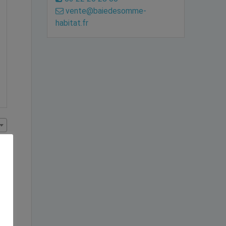
vente@baiedesomme-
habitat.fr