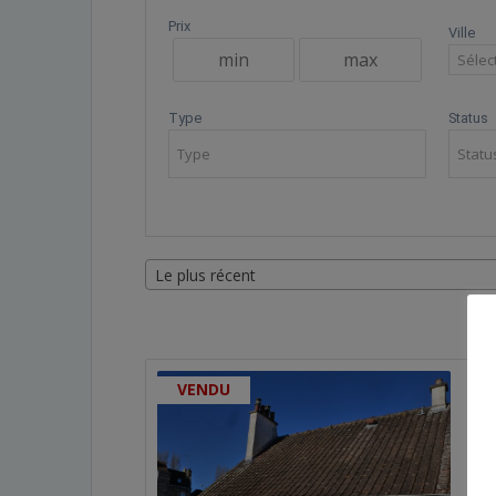
Prix
Ville
Sélec
Type
Status
Le plus récent
VENDU
T3
Mai
mai
Ent