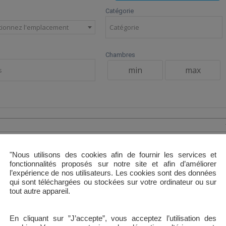
Catégorie
tionnez l'emplacement
Chambres
"Nous utilisons des cookies afin de fournir les services et
fonctionnalités proposés sur notre site et afin d’améliorer
l’expérience de nos utilisateurs. Les cookies sont des données
82 000 €
 Rue Pierre Brossolette à Abbeville
qui sont téléchargées ou stockées sur votre ordinateur ou sur
tout autre appareil.
son libre d’occupation située au 21 rue Pierre Brossolette à Abbeville. Cette
son est un type 3 d’une surface habitable d’environ 52 m² Rez-de-chaussée :
En cliquant sur ”J’accepte”, vous acceptez l’utilisation des
rée – Cuisine – Séjour – 1 chambre – WC Étage : 1 chambre – Salle de douche