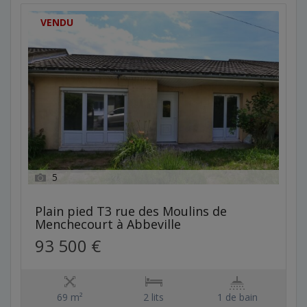
VENDU
5
Plain pied T3 rue des Moulins de
Menchecourt à Abbeville
93 500 €
69 m²
2 lits
1 de bain