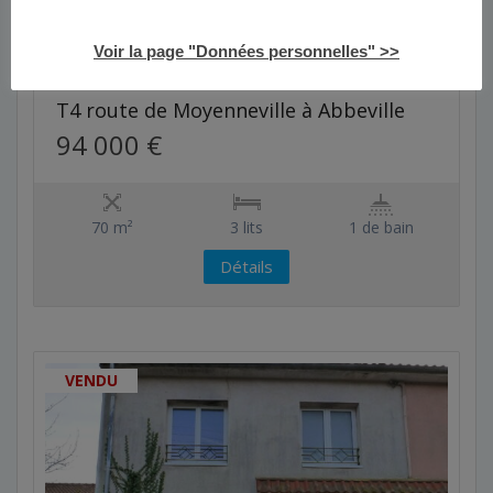
Voir la page "Données personnelles" >>
5
T4 route de Moyenneville à Abbeville
94 000 €
70 m²
3 lits
1 de bain
Détails
VENDU