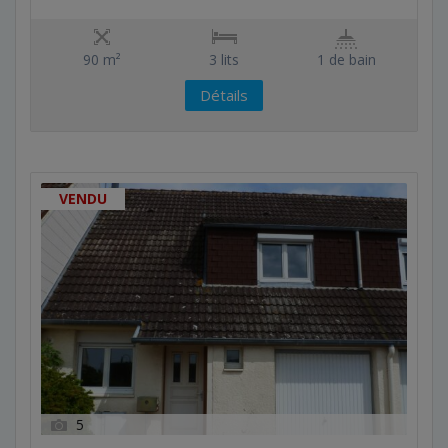
90 m²
3 lits
1 de bain
Détails
VENDU
5