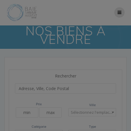
Skip
to
content
NOS BIENS À
VENDRE
Rechercher
Prix
Ville
Sélectionnez l'emplacement
Catégorie
Type