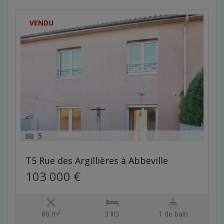
VENDU
5
T5 Rue des Argillières à Abbeville
103 000 €
80 m²
3 lits
1 de bain