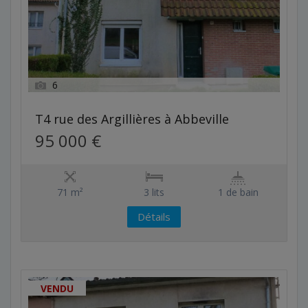
6
T4 rue des Argillières à Abbeville
95 000 €
71 m²
3 lits
1 de bain
Détails
VENDU