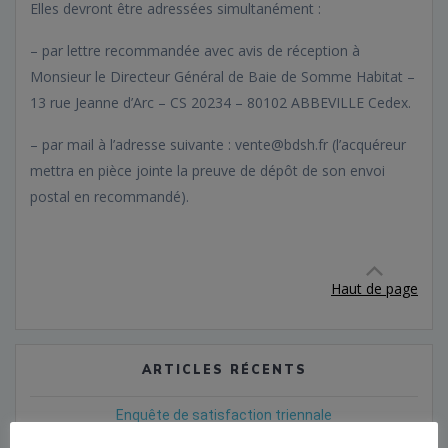
Elles devront être adressées simultanément :
– par lettre recommandée avec avis de réception à
Monsieur le Directeur Général de Baie de Somme Habitat –
13 rue Jeanne d’Arc – CS 20234 – 80102 ABBEVILLE Cedex.
– par mail à l’adresse suivante : vente@bdsh.fr (l’acquéreur
mettra en pièce jointe la preuve de dépôt de son envoi
postal en recommandé).
Haut de page
ARTICLES RÉCENTS
Enquête de satisfaction triennale