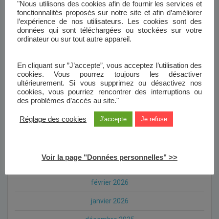
Pose de la première pierre de la future résidence
"Nous utilisons des cookies afin de fournir les services et
intergénérationnelle
fonctionnalités proposés sur notre site et afin d’améliorer
l’expérience de nos utilisateurs. Les cookies sont des
données qui sont téléchargées ou stockées sur votre
Service d’astreinte : à votre écoute en cas d’urgence
ordinateur ou sur tout autre appareil.
Angelo TONOLLI élu Président de Baie de Somme Habitat
En cliquant sur ”J’accepte”, vous acceptez l’utilisation des
Bouleaux-Platanes : chantier en cours
cookies. Vous pourrez toujours les désactiver
ultérieurement. Si vous supprimez ou désactivez nos
cookies, vous pourriez rencontrer des interruptions ou
des problèmes d’accès au site."
ARCHIVES
Réglage des cookies
J'accepte
Je refuse
août 2026
juin 2026
Voir la page "Données personnelles" >>
mai 2026
février 2026
janvier 2026