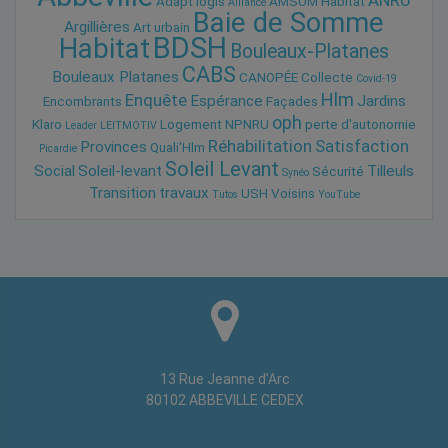
Adapt'logis
AMSOM Habitat
Alliance
Baie de Somme
Argillières
Art urbain
BDSH
Habitat
Bouleaux-Platanes
CABS
Bouleaux Platanes
CANOPÉE
Collecte
Covid-19
Hlm
Enquête
Espérance
Jardins
Encombrants
Façades
oph
Klaro
Logement
NPNRU
perte d'autonomie
Leader
LEITMOTIV
Réhabilitation
Satisfaction
Provinces
Quali'Hlm
Picardie
Soleil Levant
Social
Soleil-levant
Tilleuls
Sécurité
Synéo
Transition
travaux
USH
Voisins
Tutos
YouTube
13 Rue Jeanne d’Arc
80102 ABBEVILLE CEDEX