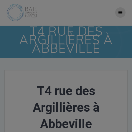
Skip
to
content
T4 RUE DES
ARGILLIÈRES À
ABBEVILLE
T4 rue des
Argillières à
Abbeville