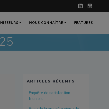
RNISSEURS
NOUS CONNAÎTRE
FEATURES
25
ARTICLES RÉCENTS
Enquête de satisfaction
triennale
Pose de la première pierre de