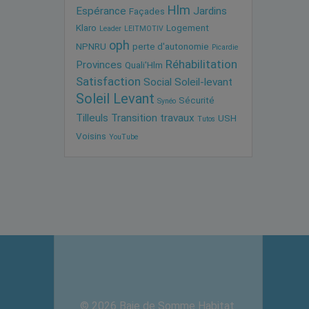
Hlm
Espérance
Jardins
Façades
Klaro
Logement
Leader
LEITMOTIV
oph
NPNRU
perte d'autonomie
Picardie
Réhabilitation
Provinces
Quali'Hlm
Satisfaction
Social
Soleil-levant
Soleil Levant
Sécurité
Synéo
Tilleuls
Transition
travaux
USH
Tutos
Voisins
YouTube
© 2026 Baie de Somme Habitat.