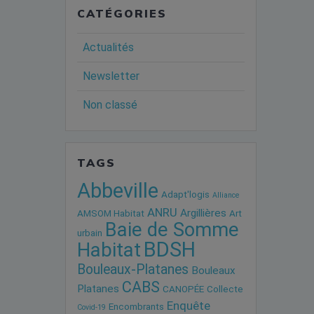
CATÉGORIES
Actualités
Newsletter
Non classé
TAGS
Abbeville
Adapt'logis
Alliance
ANRU
Argillières
AMSOM Habitat
Art
Baie de Somme
urbain
BDSH
Habitat
Bouleaux-Platanes
Bouleaux
CABS
Platanes
CANOPÉE
Collecte
Enquête
Encombrants
Covid-19