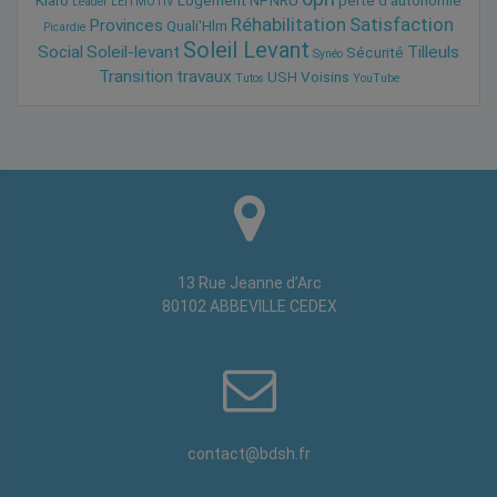
Klaro
Logement
NPNRU
perte d'autonomie
Leader
LEITMOTIV
Réhabilitation
Satisfaction
Provinces
Quali'Hlm
Picardie
Soleil Levant
Social
Soleil-levant
Tilleuls
Sécurité
Synéo
Transition
travaux
USH
Voisins
Tutos
YouTube
13 Rue Jeanne d’Arc
80102 ABBEVILLE CEDEX
contact@bdsh.fr