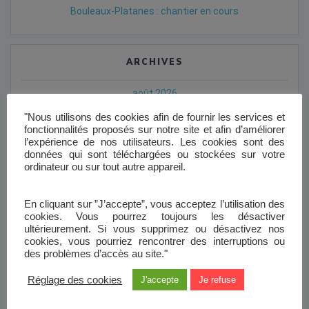
Bouleaux-Platanes : chantier en cours
ARCHIVES
août 2026
"Nous utilisons des cookies afin de fournir les services et
juin 2026
fonctionnalités proposés sur notre site et afin d’améliorer
l’expérience de nos utilisateurs. Les cookies sont des
mai 2026
données qui sont téléchargées ou stockées sur votre
ordinateur ou sur tout autre appareil.
février 2026
janvier 2026
En cliquant sur ”J’accepte”, vous acceptez l’utilisation des
cookies. Vous pourrez toujours les désactiver
décembre 2025
ultérieurement. Si vous supprimez ou désactivez nos
cookies, vous pourriez rencontrer des interruptions ou
novembre 2025
des problèmes d’accès au site."
octobre 2025
Réglage des cookies
J'accepte
Je refuse
septembre 2025