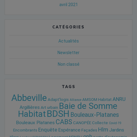
avril 2021
CATÉGORIES
Actualités
Newsletter
Non classé
TAGS
Abbeville
ANRU
Adapt'logis
AMSOM Habitat
Alliance
Baie de Somme
Argillières
Art urbain
BDSH
Habitat
Bouleaux-Platanes
CABS
Bouleaux Platanes
CANOPÉE
Collecte
Covid-19
Hlm
Enquête
Espérance
Jardins
Encombrants
Façades
oph