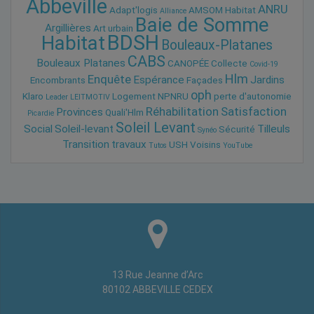
Abbeville
ANRU
Adapt'logis
AMSOM Habitat
Alliance
Baie de Somme
Argillières
Art urbain
BDSH
Habitat
Bouleaux-Platanes
CABS
Bouleaux Platanes
CANOPÉE
Collecte
Covid-19
Hlm
Enquête
Espérance
Jardins
Encombrants
Façades
oph
Klaro
Logement
NPNRU
perte d'autonomie
Leader
LEITMOTIV
Réhabilitation
Satisfaction
Provinces
Quali'Hlm
Picardie
Soleil Levant
Social
Soleil-levant
Tilleuls
Sécurité
Synéo
Transition
travaux
USH
Voisins
Tutos
YouTube
13 Rue Jeanne d’Arc
80102 ABBEVILLE CEDEX