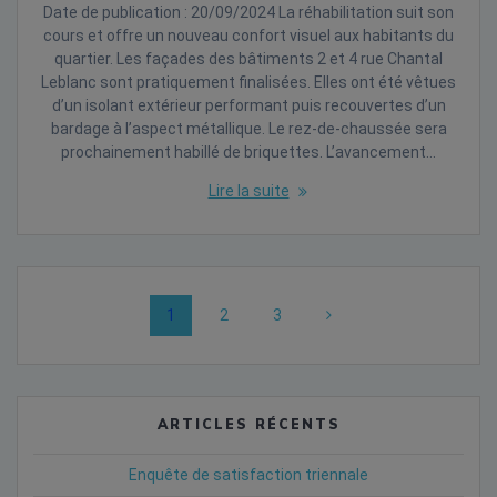
Date de publication : 20/09/2024 La réhabilitation suit son
cours et offre un nouveau confort visuel aux habitants du
quartier. Les façades des bâtiments 2 et 4 rue Chantal
Leblanc sont pratiquement finalisées. Elles ont été vêtues
d’un isolant extérieur performant puis recouvertes d’un
bardage à l’aspect métallique. Le rez-de-chaussée sera
prochainement habillé de briquettes. L’avancement…
Lire la suite
Posts
Page
Page
Page
1
2
3
navigation
ARTICLES RÉCENTS
Enquête de satisfaction triennale