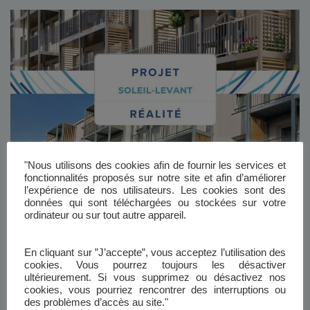
"Nous utilisons des cookies afin de fournir les services et
fonctionnalités proposés sur notre site et afin d’améliorer
Point d’avancement du Quartier Soleil
l’expérience de nos utilisateurs. Les cookies sont des
données qui sont téléchargées ou stockées sur votre
Levant
ordinateur ou sur tout autre appareil.
Date de publication : 18/02/2025 Les balcons prennent
formeLes travaux sur les balcons avancent à grands pas
En cliquant sur ”J’accepte”, vous acceptez l’utilisation des
avec la pose des garde-corps et des séparatifs sur 3
cookies. Vous pourrez toujours les désactiver
bâtiments. Attention : l’accès aux balcons reste interdit.
ultérieurement. Si vous supprimez ou désactivez nos
L’entreprise interviendra directement dans les logements
cookies, vous pourriez rencontrer des interruptions ou
concernés pour autoriser l’accès dès que ces travaux
des problèmes d’accès au site."