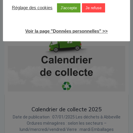
seront terminés. Mise en peinture des…
Réglage des cookies
J'accepte
Je refuse
Lire la suite
Voir la page "Données personnelles" >>
Calendrier de collecte 2025
Date de publication : 07/01/2025 Les déchets à Abbeville
Ordures ménagères : selon les secteurs –
lundi/mercredi/vendredi Verre : mardi Emballages