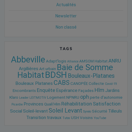
Actualités
Newsletter
Non classé
TAGS
Abbeville
ANRU
Adapt'logis
AMSOM Habitat
Alliance
Baie de Somme
Argillières
Art urbain
BDSH
Habitat
Bouleaux-Platanes
CABS
Bouleaux Platanes
CANOPÉE
Collecte
Covid-19
Hlm
Enquête
Espérance
Jardins
Encombrants
Façades
oph
Klaro
Logement
NPNRU
perte d'autonomie
Leader
LEITMOTIV
Réhabilitation
Satisfaction
Provinces
Quali'Hlm
Picardie
Soleil Levant
Social
Soleil-levant
Tilleuls
Sécurité
Synéo
Transition
travaux
USH
Voisins
Tutos
YouTube