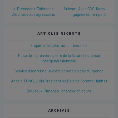
Navigation
Previous
Next
Précèdent:
Tolérance
Suivant:
Avec BDSH&moi,
post:
post:
de
Zéro face aux agressions
gagnez du temps
l’article
ARTICLES RÉCENTS
Enquête de satisfaction triennale
Pose de la première pierre de la future résidence
intergénérationnelle
Service d’astreinte : à votre écoute en cas d’urgence
Angelo TONOLLI élu Président de Baie de Somme Habitat
Bouleaux-Platanes : chantier en cours
ARCHIVES