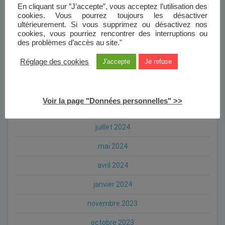
En cliquant sur ”J’accepte”, vous acceptez l’utilisation des
mars 2025
cookies. Vous pourrez toujours les désactiver
ultérieurement. Si vous supprimez ou désactivez nos
février 2025
cookies, vous pourriez rencontrer des interruptions ou
des problèmes d’accès au site."
janvier 2025
Réglage des cookies
J'accepte
Je refuse
octobre 2024
septembre 2024
Voir la page "Données personnelles" >>
août 2024
juillet 2024
mai 2024
avril 2024
janvier 2024
novembre 2023
octobre 2023