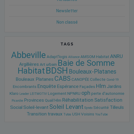
Newsletter
Non classé
TAGS
Abbeville
ANRU
Adapt'logis
AMSOM Habitat
Alliance
Baie de Somme
Argillières
Art urbain
BDSH
Habitat
Bouleaux-Platanes
CABS
Bouleaux Platanes
CANOPÉE
Collecte
Covid-19
Hlm
Enquête
Espérance
Jardins
Encombrants
Façades
oph
Klaro
Logement
NPNRU
perte d'autonomie
Leader
LEITMOTIV
Réhabilitation
Satisfaction
Provinces
Quali'Hlm
Picardie
Soleil Levant
Social
Soleil-levant
Tilleuls
Sécurité
Synéo
Transition
travaux
USH
Voisins
Tutos
YouTube