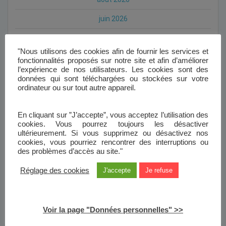
juin 2026
mai 2026
"Nous utilisons des cookies afin de fournir les services et
février 2026
fonctionnalités proposés sur notre site et afin d’améliorer
l’expérience de nos utilisateurs. Les cookies sont des
janvier 2026
données qui sont téléchargées ou stockées sur votre
ordinateur ou sur tout autre appareil.
décembre 2025
novembre 2025
En cliquant sur ”J’accepte”, vous acceptez l’utilisation des
cookies. Vous pourrez toujours les désactiver
ultérieurement. Si vous supprimez ou désactivez nos
octobre 2025
cookies, vous pourriez rencontrer des interruptions ou
des problèmes d’accès au site."
septembre 2025
Réglage des cookies
J'accepte
Je refuse
juillet 2025
mai 2025
Voir la page "Données personnelles" >>
avril 2025