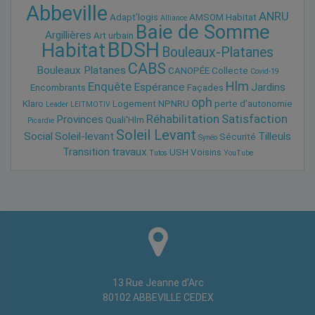
Abbeville
ANRU
Adapt'logis
AMSOM Habitat
Alliance
Baie de Somme
Argillières
Art urbain
BDSH
Habitat
Bouleaux-Platanes
CABS
Bouleaux Platanes
CANOPÉE
Collecte
Covid-19
Hlm
Enquête
Espérance
Jardins
Encombrants
Façades
oph
Klaro
Logement
NPNRU
perte d'autonomie
Leader
LEITMOTIV
Réhabilitation
Satisfaction
Provinces
Quali'Hlm
Picardie
Soleil Levant
Social
Soleil-levant
Tilleuls
Sécurité
Synéo
Transition
travaux
USH
Voisins
Tutos
YouTube
13 Rue Jeanne d’Arc
80102 ABBEVILLE CEDEX