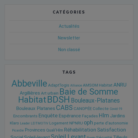
CATÉGORIES
Actualités
Newsletter
Non classé
TAGS
Abbeville
ANRU
Adapt'logis
AMSOM Habitat
Alliance
Baie de Somme
Argillières
Art urbain
BDSH
Habitat
Bouleaux-Platanes
CABS
Bouleaux Platanes
CANOPÉE
Collecte
Covid-19
Hlm
Enquête
Espérance
Jardins
Encombrants
Façades
oph
Klaro
Logement
NPNRU
perte d'autonomie
Leader
LEITMOTIV
Réhabilitation
Satisfaction
Provinces
Quali'Hlm
Picardie
Soleil Levant
Social
Soleil-levant
Tilleuls
Sécurité
Synéo