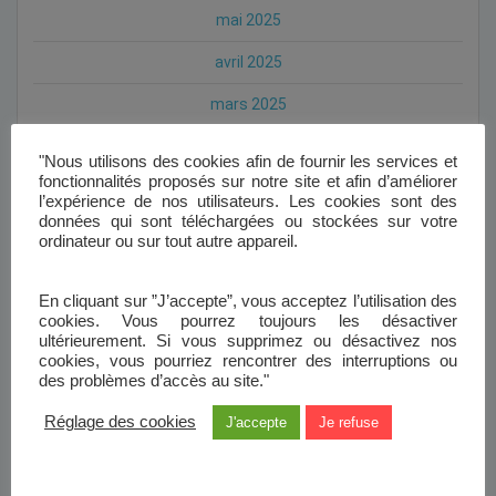
mai 2025
avril 2025
mars 2025
février 2025
"Nous utilisons des cookies afin de fournir les services et
fonctionnalités proposés sur notre site et afin d’améliorer
janvier 2025
l’expérience de nos utilisateurs. Les cookies sont des
données qui sont téléchargées ou stockées sur votre
octobre 2024
ordinateur ou sur tout autre appareil.
septembre 2024
En cliquant sur ”J’accepte”, vous acceptez l’utilisation des
août 2024
cookies. Vous pourrez toujours les désactiver
ultérieurement. Si vous supprimez ou désactivez nos
juillet 2024
cookies, vous pourriez rencontrer des interruptions ou
des problèmes d’accès au site."
mai 2024
Réglage des cookies
J'accepte
Je refuse
avril 2024
janvier 2024