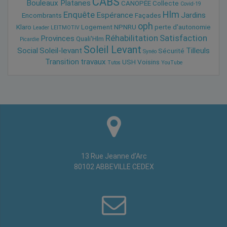
CABS
Bouleaux Platanes
CANOPÉE
Collecte
Covid-19
Hlm
Enquête
Espérance
Jardins
Encombrants
Façades
oph
Klaro
Logement
NPNRU
perte d'autonomie
Leader
LEITMOTIV
Réhabilitation
Satisfaction
Provinces
Quali'Hlm
Picardie
Soleil Levant
Social
Soleil-levant
Tilleuls
Sécurité
Synéo
Transition
travaux
USH
Voisins
Tutos
YouTube
13 Rue Jeanne d’Arc
80102 ABBEVILLE CEDEX