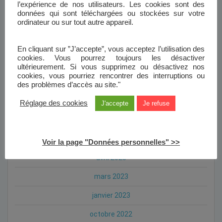
l’expérience de nos utilisateurs. Les cookies sont des
mai 2024
données qui sont téléchargées ou stockées sur votre
ordinateur ou sur tout autre appareil.
avril 2024
janvier 2024
En cliquant sur ”J’accepte”, vous acceptez l’utilisation des
cookies. Vous pourrez toujours les désactiver
novembre 2023
ultérieurement. Si vous supprimez ou désactivez nos
cookies, vous pourriez rencontrer des interruptions ou
octobre 2023
des problèmes d’accès au site."
septembre 2023
Réglage des cookies
J'accepte
Je refuse
août 2023
mai 2023
Voir la page "Données personnelles" >>
avril 2023
mars 2023
janvier 2023
octobre 2022