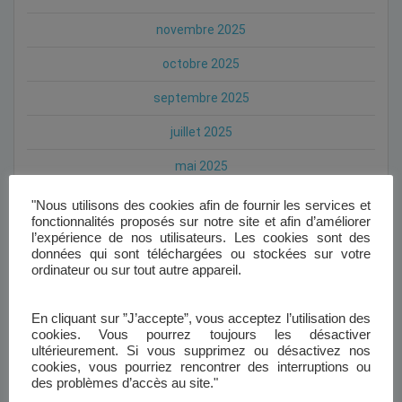
novembre 2025
octobre 2025
septembre 2025
juillet 2025
mai 2025
avril 2025
"Nous utilisons des cookies afin de fournir les services et
fonctionnalités proposés sur notre site et afin d’améliorer
mars 2025
l’expérience de nos utilisateurs. Les cookies sont des
données qui sont téléchargées ou stockées sur votre
février 2025
ordinateur ou sur tout autre appareil.
janvier 2025
En cliquant sur ”J’accepte”, vous acceptez l’utilisation des
cookies. Vous pourrez toujours les désactiver
octobre 2024
ultérieurement. Si vous supprimez ou désactivez nos
cookies, vous pourriez rencontrer des interruptions ou
septembre 2024
des problèmes d’accès au site."