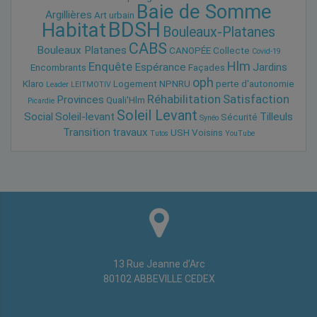
Baie de Somme
Argillières
Art urbain
BDSH
Habitat
Bouleaux-Platanes
CABS
Bouleaux Platanes
CANOPÉE
Collecte
Covid-19
Hlm
Enquête
Espérance
Jardins
Encombrants
Façades
oph
Klaro
Logement
NPNRU
perte d'autonomie
Leader
LEITMOTIV
Réhabilitation
Satisfaction
Provinces
Quali'Hlm
Picardie
Soleil Levant
Social
Soleil-levant
Tilleuls
Sécurité
Synéo
Transition
travaux
USH
Voisins
Tutos
YouTube
13 Rue Jeanne d’Arc
80102 ABBEVILLE CEDEX