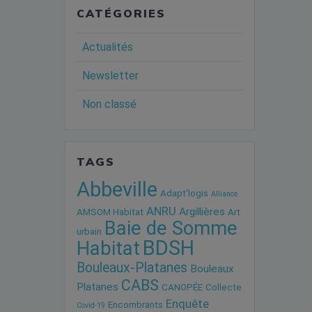
CATÉGORIES
Actualités
Newsletter
Non classé
TAGS
Abbeville
Adapt'logis
Alliance
ANRU
Argillières
AMSOM Habitat
Art
Baie de Somme
urbain
BDSH
Habitat
Bouleaux-Platanes
Bouleaux
CABS
Platanes
CANOPÉE
Collecte
Enquête
Encombrants
Covid-19