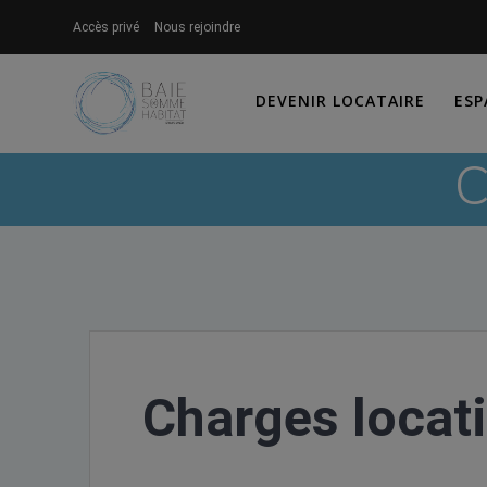
Skip
Accès privé
Nous rejoindre
to
content
DEVENIR LOCATAIRE
ESP
Charges locat