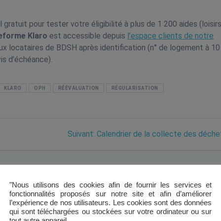
atuit pour tester votre éligibilité à plus de 1 200 aides (loisirs
eforme Klaro
est accessible depuis
l’espace clients de notre
aux locataires de BDSH après identification (n° de logement à 10
avis d’échéance).
KLARO
OPH
RÉÉVALUATION
RÉGULARISATION
Next
Suivant:
Calendrier de la collecte des déche
post:
"Nous utilisons des cookies afin de fournir les services et
fonctionnalités proposés sur notre site et afin d’améliorer
l’expérience de nos utilisateurs. Les cookies sont des données
qui sont téléchargées ou stockées sur votre ordinateur ou sur
tout autre appareil.