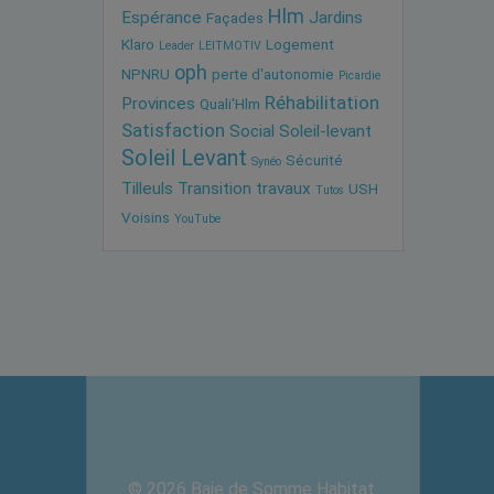
Hlm
Espérance
Jardins
Façades
Klaro
Logement
Leader
LEITMOTIV
oph
NPNRU
perte d'autonomie
Picardie
Réhabilitation
Provinces
Quali'Hlm
Satisfaction
Social
Soleil-levant
Soleil Levant
Sécurité
Synéo
Tilleuls
Transition
travaux
USH
Tutos
Voisins
YouTube
© 2026 Baie de Somme Habitat.