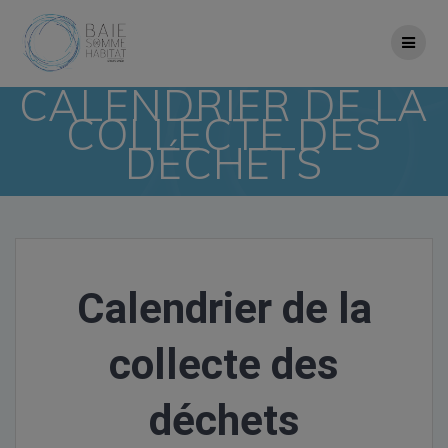
Skip
to
content
CALENDRIER DE LA
COLLECTE DES
DÉCHETS
Calendrier de la
collecte des
déchets