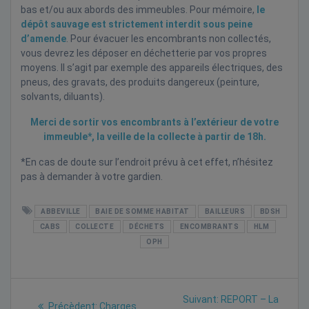
bas et/ou aux abords des immeubles. Pour mémoire,
le
dépôt sauvage est strictement interdit sous peine
d’amende
. Pour évacuer les encombrants non collectés,
vous devrez les déposer en déchetterie par vos propres
moyens. Il s’agit par exemple des appareils électriques, des
pneus, des gravats, des produits dangereux (peinture,
solvants, diluants).
Merci de sortir vos encombrants à l’extérieur de votre
immeuble*, la veille de la collecte à partir de 18h.
*En cas de doute sur l’endroit prévu à cet effet, n’hésitez
pas à demander à votre gardien.
ABBEVILLE
BAIE DE SOMME HABITAT
BAILLEURS
BDSH
CABS
COLLECTE
DÉCHETS
ENCOMBRANTS
HLM
OPH
Navigation
Next
Suivant:
REPORT – La
Previous
Précèdent:
Charges