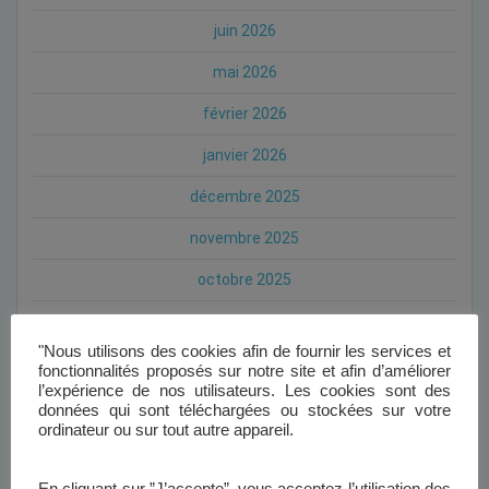
juin 2026
mai 2026
février 2026
janvier 2026
décembre 2025
novembre 2025
octobre 2025
septembre 2025
"Nous utilisons des cookies afin de fournir les services et
juillet 2025
fonctionnalités proposés sur notre site et afin d’améliorer
l’expérience de nos utilisateurs. Les cookies sont des
mai 2025
données qui sont téléchargées ou stockées sur votre
ordinateur ou sur tout autre appareil.
avril 2025
mars 2025
En cliquant sur ”J’accepte”, vous acceptez l’utilisation des