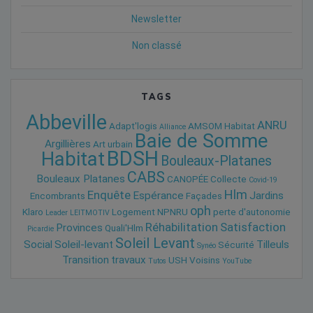
Newsletter
Non classé
TAGS
Abbeville
ANRU
Adapt'logis
AMSOM Habitat
Alliance
Baie de Somme
Argillières
Art urbain
BDSH
Habitat
Bouleaux-Platanes
CABS
Bouleaux Platanes
CANOPÉE
Collecte
Covid-19
Hlm
Enquête
Espérance
Jardins
Encombrants
Façades
oph
Klaro
Logement
NPNRU
perte d'autonomie
Leader
LEITMOTIV
Réhabilitation
Satisfaction
Provinces
Quali'Hlm
Picardie
Soleil Levant
Social
Soleil-levant
Tilleuls
Sécurité
Synéo
Transition
travaux
USH
Voisins
Tutos
YouTube