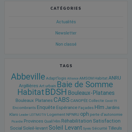
CATÉGORIES
Actualités
Newsletter
Non classé
TAGS
Abbeville
ANRU
Adapt'logis
AMSOM Habitat
Alliance
Baie de Somme
Argillières
Art urbain
BDSH
Habitat
Bouleaux-Platanes
CABS
Bouleaux Platanes
CANOPÉE
Collecte
Covid-19
Hlm
Enquête
Espérance
Jardins
Encombrants
Façades
oph
Klaro
Logement
NPNRU
perte d'autonomie
Leader
LEITMOTIV
Réhabilitation
Satisfaction
Provinces
Quali'Hlm
Picardie
Soleil Levant
Social
Soleil-levant
Tilleuls
Sécurité
Synéo