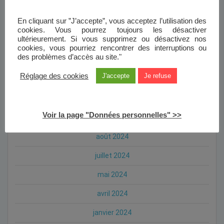
mai 2025
En cliquant sur ”J’accepte”, vous acceptez l’utilisation des
avril 2025
cookies. Vous pourrez toujours les désactiver
ultérieurement. Si vous supprimez ou désactivez nos
mars 2025
cookies, vous pourriez rencontrer des interruptions ou
des problèmes d’accès au site."
février 2025
Réglage des cookies
J'accepte
Je refuse
janvier 2025
octobre 2024
Voir la page "Données personnelles" >>
septembre 2024
août 2024
juillet 2024
mai 2024
avril 2024
janvier 2024