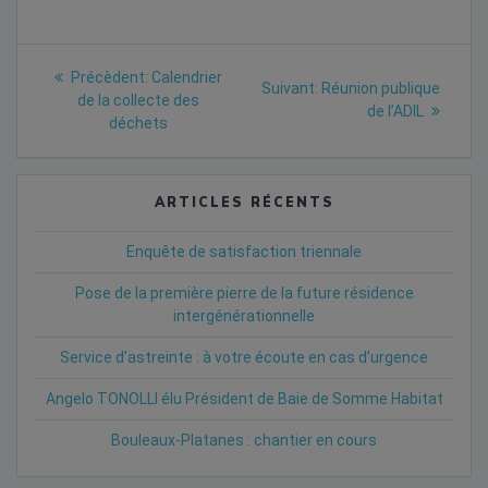
Navigation
Previous
Précèdent:
Calendrier
Next
Suivant:
Réunion publique
post:
de
de la collecte des
post:
de l’ADIL
déchets
l’article
ARTICLES RÉCENTS
Enquête de satisfaction triennale
Pose de la première pierre de la future résidence
intergénérationnelle
Service d’astreinte : à votre écoute en cas d’urgence
Angelo TONOLLI élu Président de Baie de Somme Habitat
Bouleaux-Platanes : chantier en cours