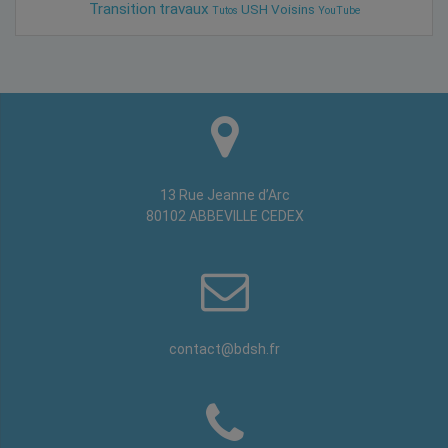
Transition
travaux
USH
Voisins
Tutos
YouTube
13 Rue Jeanne d’Arc
80102 ABBEVILLE CEDEX
contact@bdsh.fr