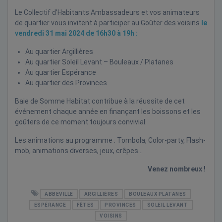
Le Collectif d’Habitants Ambassadeurs et vos animateurs
de quartier vous invitent à participer au Goûter des voisins
le
vendredi 31 mai 2024 de 16h30 à 19h :
Au quartier Argillières
Au quartier Soleil Levant – Bouleaux / Platanes
Au quartier Espérance
Au quartier des Provinces
Baie de Somme Habitat contribue à la réussite de cet
événement chaque année en finançant les boissons et les
goûters de ce moment toujours convivial.
Les animations au programme : Tombola,
Color-party,
Flash-
mob, a
nimations diverses, j
eux, crêpes…
Venez nombreux !
ABBEVILLE
ARGILLIÈRES
BOULEAUX PLATANES
ESPÉRANCE
FÊTES
PROVINCES
SOLEIL LEVANT
VOISINS