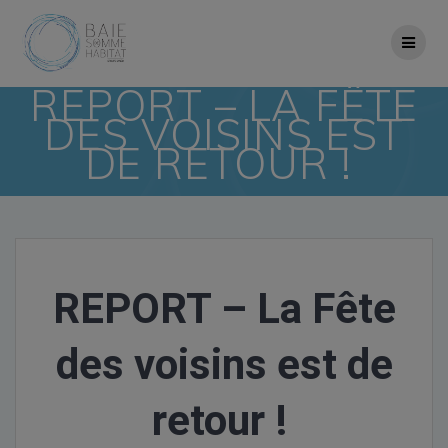
Skip
to
content
REPORT – LA FÊTE
DES VOISINS EST
DE RETOUR !
REPORT – La Fête
des voisins est de
retour !