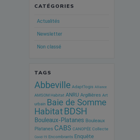
CATÉGORIES
Actualités
Newsletter
Non classé
TAGS
Abbeville
Adapt'logis
Alliance
ANRU
Argillières
AMSOM Habitat
Art
Baie de Somme
urbain
BDSH
Habitat
Bouleaux-Platanes
Bouleaux
CABS
Platanes
CANOPÉE
Collecte
Enquête
Encombrants
Covid-19