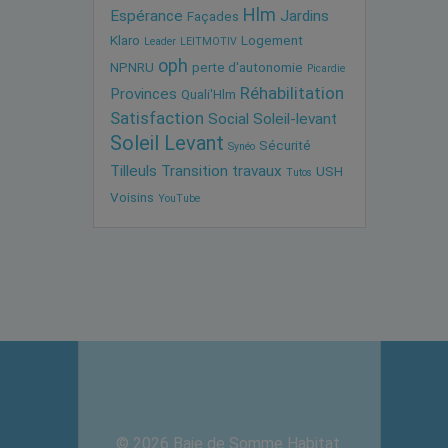
Hlm
Espérance
Jardins
Façades
Klaro
Logement
Leader
LEITMOTIV
oph
NPNRU
perte d'autonomie
Picardie
Réhabilitation
Provinces
Quali'Hlm
Satisfaction
Social
Soleil-levant
Soleil Levant
Sécurité
Synéo
Tilleuls
Transition
travaux
USH
Tutos
Voisins
YouTube
© 2026 Baie de Somme Habitat.