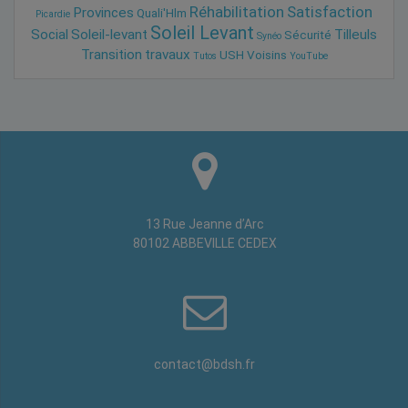
Réhabilitation
Satisfaction
Provinces
Quali'Hlm
Picardie
Soleil Levant
Social
Soleil-levant
Tilleuls
Sécurité
Synéo
Transition
travaux
USH
Voisins
Tutos
YouTube
13 Rue Jeanne d’Arc
80102 ABBEVILLE CEDEX
contact@bdsh.fr