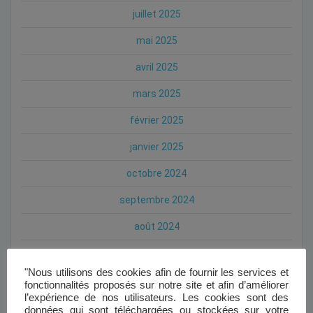
juillet 2025
mai 2025
avril 2025
mars 2025
février 2025
janvier 2025
octobre 2024
septembre 2024
août 2024
juillet 2024
"Nous utilisons des cookies afin de fournir les services et
mai 2024
fonctionnalités proposés sur notre site et afin d’améliorer
l’expérience de nos utilisateurs. Les cookies sont des
avril 2024
données qui sont téléchargées ou stockées sur votre