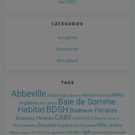
avril 2021
CATÉGORIES
Actualités
Newsletter
Non classé
TAGS
Abbeville
ANRU
Adapt'logis
AMSOM Habitat
Alliance
Baie de Somme
Argillières
Art urbain
BDSH
Habitat
Bouleaux-Platanes
CABS
Bouleaux Platanes
CANOPÉE
Collecte
Covid-19
Hlm
Enquête
Espérance
Jardins
Encombrants
Façades
oph
Klaro
Logement
NPNRU
perte d'autonomie
Leader
LEITMOTIV