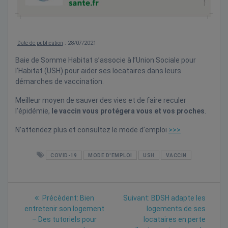
Date de publication
: 28/07/2021
Baie de Somme Habitat s’associe à l’Union Sociale pour
l’Habitat (USH) pour aider ses locataires dans leurs
démarches de vaccination.
Meilleur moyen de sauver des vies et de faire reculer
l’épidémie,
le vaccin vous protégera vous et vos proches
.
N’attendez plus et consultez le mode d’emploi
>>>
COVID-19
MODE D'EMPLOI
USH
VACCIN
Navigation
Previous
Next
Précèdent:
Bien
Suivant:
BDSH adapte les
post:
post:
de
entretenir son logement
logements de ses
– Des tutoriels pour
locataires en perte