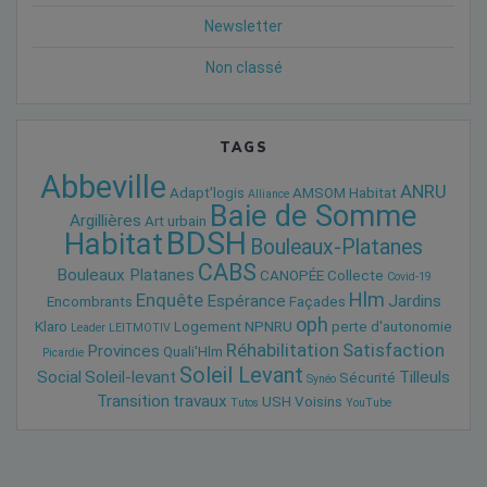
Newsletter
Non classé
TAGS
Abbeville
ANRU
Adapt'logis
AMSOM Habitat
Alliance
Baie de Somme
Argillières
Art urbain
BDSH
Habitat
Bouleaux-Platanes
CABS
Bouleaux Platanes
CANOPÉE
Collecte
Covid-19
Hlm
Enquête
Espérance
Jardins
Encombrants
Façades
oph
Klaro
Logement
NPNRU
perte d'autonomie
Leader
LEITMOTIV
Réhabilitation
Satisfaction
Provinces
Quali'Hlm
Picardie
Soleil Levant
Social
Soleil-levant
Tilleuls
Sécurité
Synéo
Transition
travaux
USH
Voisins
Tutos
YouTube