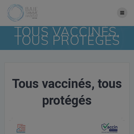
Skip
to
content
TOUS VACCINÉS,
TOUS PROTÉGÉS
Tous vaccinés, tous
protégés