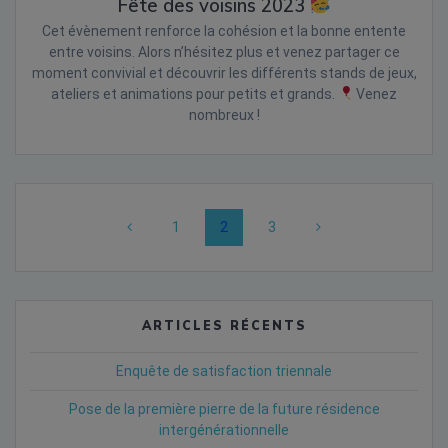
Fête des voisins 2023
Cet évènement renforce la cohésion et la bonne entente
entre voisins. Alors n’hésitez plus et venez partager ce
moment convivial et découvrir les différents stands de jeux,
ateliers et animations pour petits et grands.
Venez
nombreux !
Posts
Page
Page
Page
1
2
3
navigation
ARTICLES RÉCENTS
Enquête de satisfaction triennale
Pose de la première pierre de la future résidence
intergénérationnelle