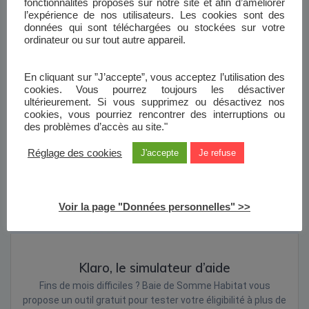
fonctionnalités proposés sur notre site et afin d’améliorer
déposant pas les encombrants dans les parties communes,
l’expérience de nos utilisateurs. Les cookies sont des
les caves, en bas et/ou aux abords des immeubles. Pour…
données qui sont téléchargées ou stockées sur votre
ordinateur ou sur tout autre appareil.
Lire la suite
En cliquant sur ”J’accepte”, vous acceptez l’utilisation des
cookies. Vous pourrez toujours les désactiver
ultérieurement. Si vous supprimez ou désactivez nos
cookies, vous pourriez rencontrer des interruptions ou
des problèmes d’accès au site."
Réglage des cookies
J'accepte
Je refuse
Voir la page "Données personnelles" >>
Klaro, le simulateur d’aide
Fins de mois difficiles ? Baie de Somme Habitat vous
propose un outil gratuit pour tester votre éligibilité à plus de