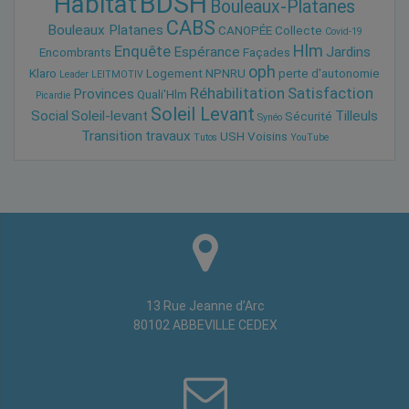
BDSH
Habitat
Bouleaux-Platanes
CABS
Bouleaux Platanes
CANOPÉE
Collecte
Covid-19
Hlm
Enquête
Espérance
Jardins
Encombrants
Façades
oph
Klaro
Logement
NPNRU
perte d'autonomie
Leader
LEITMOTIV
Réhabilitation
Satisfaction
Provinces
Quali'Hlm
Picardie
Soleil Levant
Social
Soleil-levant
Tilleuls
Sécurité
Synéo
Transition
travaux
USH
Voisins
Tutos
YouTube
13 Rue Jeanne d’Arc
80102 ABBEVILLE CEDEX