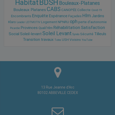
BDSH
Habitat
Bouleaux-Platanes
CABS
Bouleaux Platanes
CANOPÉE
Collecte
Covid-19
Hlm
Enquête
Espérance
Jardins
Encombrants
Façades
oph
Klaro
Logement
NPNRU
perte d'autonomie
Leader
LEITMOTIV
Réhabilitation
Satisfaction
Provinces
Quali'Hlm
Picardie
Soleil Levant
Social
Soleil-levant
Tilleuls
Sécurité
Synéo
Transition
travaux
USH
Voisins
Tutos
YouTube
13 Rue Jeanne d’Arc
80102 ABBEVILLE CEDEX