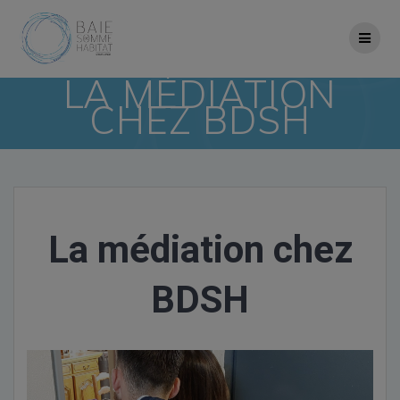
Skip
to
content
LA MÉDIATION
CHEZ BDSH
La médiation chez
BDSH