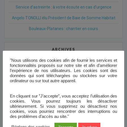
Service d’astreinte : à votre écoute en cas d’urgence
Angelo TONOLLI élu Président de Baie de Somme Habitat
Bouleaux-Platanes : chantier en cours
ARCHIVES
"Nous utilisons des cookies afin de fournir les services et
août 2026
fonctionnalités proposés sur notre site et afin d’améliorer
l’expérience de nos utilisateurs. Les cookies sont des
juin 2026
données qui sont téléchargées ou stockées sur votre
ordinateur ou sur tout autre appareil.
mai 2026
février 2026
En cliquant sur ”J’accepte”, vous acceptez l’utilisation des
cookies. Vous pourrez toujours les désactiver
janvier 2026
ultérieurement. Si vous supprimez ou désactivez nos
cookies, vous pourriez rencontrer des interruptions ou
décembre 2025
des problèmes d’accès au site."
novembre 2025