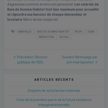
d’agression commis envers son personnel.
Les salariés de
Baie de Somme Habitat font leur maximum pour accueillir
et répondre aux besoins de chaque demandeur et
locataire
. Merci de les respecter.
ABBEVILLE
BAIE DE SOMME HABITAT
BDSH
CABS
MÉDIATION
SOCIAL
Navigation
Previous
Next
Précèdent:
Réunion
Suivant:
Nettoyage par
post:
post:
de
publique de l’ADIL
pré-imprégnation
l’article
ARTICLES RÉCENTS
Enquête de satisfaction triennale
Pose de la première pierre de la future résidence
intergénérationnelle