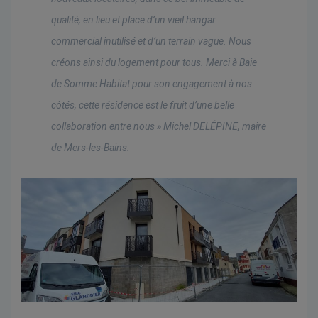
qualité, en lieu et place d’un vieil hangar
commercial inutilisé et d’un terrain vague. Nous
créons ainsi du logement pour tous. Merci à Baie
de Somme Habitat pour son engagement à nos
côtés, cette résidence est le fruit d’une belle
collaboration entre nous »
Michel DELÉPINE, maire
de Mers-les-Bains.