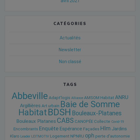
avril 2021
CATÉGORIES
Actualités
Newsletter
Non classé
TAGS
Abbeville
ANRU
Adapt'logis
AMSOM Habitat
Alliance
Baie de Somme
Argillières
Art urbain
BDSH
Habitat
Bouleaux-Platanes
CABS
Bouleaux Platanes
CANOPÉE
Collecte
Covid-19
Hlm
Enquête
Espérance
Jardins
Encombrants
Façades
oph
Klaro
Logement
NPNRU
perte d'autonomie
Leader
LEITMOTIV