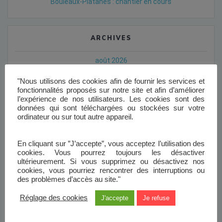
Bouleaux-Platanes : chantier en cours
ARCHIVES
août 2026
juin 2026
"Nous utilisons des cookies afin de fournir les services et
fonctionnalités proposés sur notre site et afin d’améliorer
mai 2026
l’expérience de nos utilisateurs. Les cookies sont des
données qui sont téléchargées ou stockées sur votre
ordinateur ou sur tout autre appareil.
février 2026
janvier 2026
En cliquant sur ”J’accepte”, vous acceptez l’utilisation des
cookies. Vous pourrez toujours les désactiver
décembre 2025
ultérieurement. Si vous supprimez ou désactivez nos
cookies, vous pourriez rencontrer des interruptions ou
novembre 2025
des problèmes d’accès au site."
octobre 2025
Réglage des cookies
J'accepte
Je refuse
septembre 2025