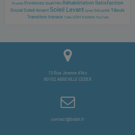
Réhabilitation
Satisfaction
Provinces
Quali'Hlm
Picardie
Soleil Levant
Social
Soleil-levant
Tilleuls
Sécurité
Synéo
Transition
travaux
USH
Voisins
Tutos
YouTube
13 Rue Jeanne d’Arc
80102 ABBEVILLE CEDEX
contact@bdsh.fr