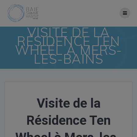
Skip
to
content
VISITE DE LA
RÉSIDENCE TEN
WHEEL À MERS-
LES-BAINS
Visite de la
Résidence Ten