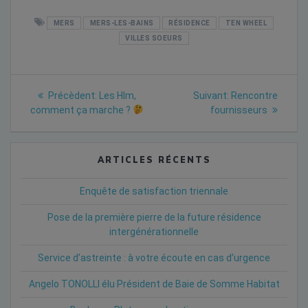
MERS
MERS-LES-BAINS
RÉSIDENCE
TEN WHEEL
VILLES SOEURS
Navigation
Previous
Next
Précèdent:
Les Hlm,
Suivant:
Rencontre
post:
post:
de
comment ça marche ?
fournisseurs
l’article
ARTICLES RÉCENTS
Enquête de satisfaction triennale
Pose de la première pierre de la future résidence
intergénérationnelle
Service d’astreinte : à votre écoute en cas d’urgence
Angelo TONOLLI élu Président de Baie de Somme Habitat