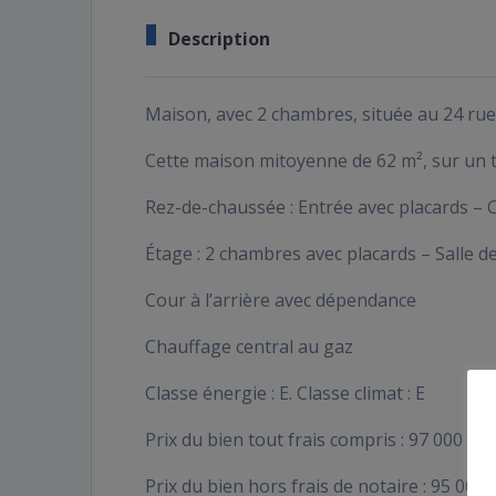
Description
Maison, avec 2 chambres, située au 24 rue 
Cette maison mitoyenne de 62 m², sur un t
Rez-de-chaussée : Entrée avec placards – 
Étage : 2 chambres avec placards – Salle
Cour à l’arrière avec dépendance
Chauffage central au gaz
Classe énergie : E. Classe climat : E
Prix du bien tout frais compris : 97 000 €
Prix du bien hors frais de notaire : 95 000 