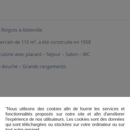
Ringois à Abbeville.
errain de 110 m², a été construite en 1958
Cuisine avec placard – Séjour – Salon – WC
 de douche – Grands rangements
"Nous utilisons des cookies afin de fournir les services et
fonctionnalités proposés sur notre site et afin d’améliorer
l’expérience de nos utilisateurs. Les cookies sont des données
qui sont téléchargées ou stockées sur votre ordinateur ou sur
€
tout autre appareil.