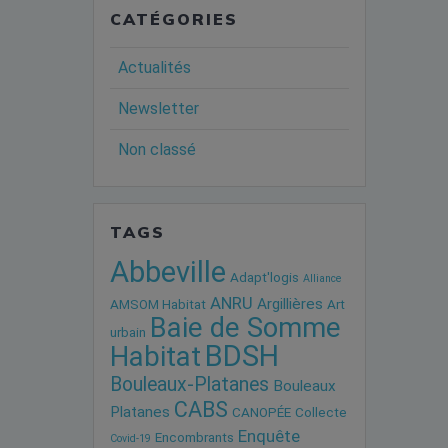
CATÉGORIES
Actualités
Newsletter
Non classé
TAGS
Abbeville
Adapt'logis
Alliance
ANRU
Argillières
AMSOM Habitat
Art
Baie de Somme
urbain
BDSH
Habitat
Bouleaux-Platanes
Bouleaux
CABS
Platanes
CANOPÉE
Collecte
Enquête
Encombrants
Covid-19