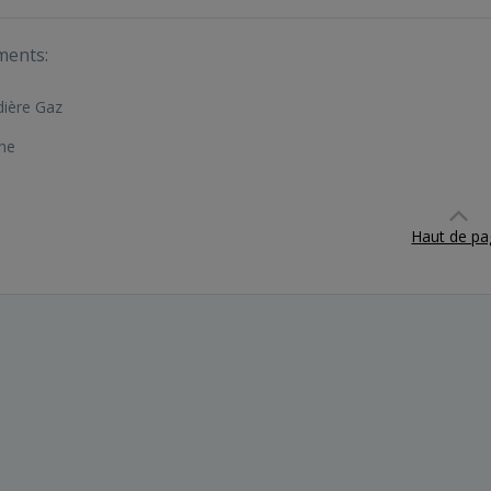
ments:
ière Gaz
he
Haut de pa