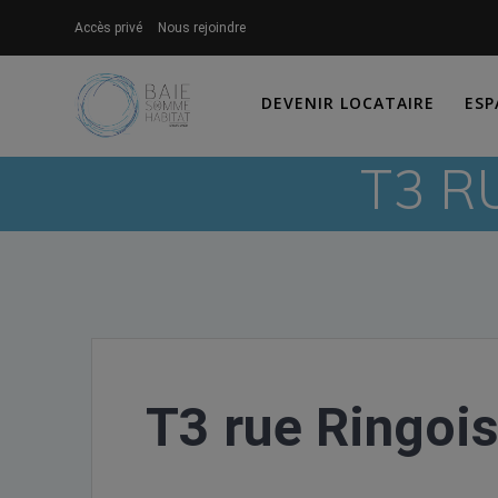
Skip
Accès privé
Nous rejoindre
to
content
DEVENIR LOCATAIRE
ESP
T3 R
T3 rue Ringois