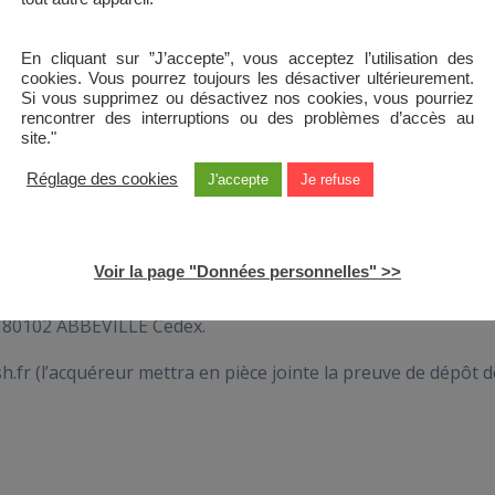
 2 000 €
En cliquant sur ”J’accepte”, vous acceptez l’utilisation des
cookies. Vous pourrez toujours les désactiver ultérieurement.
Si vous supprimez ou désactivez nos cookies, vous pourriez
rencontrer des interruptions ou des problèmes d’accès au
uniquement sur rendez-vous
) pourront être sollicités auprè
site."
Direction Développement Patrimoine au 03.22.20.28.00.
Réglage des cookies
J'accepte
Je refuse
t : 15 septembre 2025 – 17 heures.
t :
Voir la page "Données personnelles" >>
ception à Monsieur le Directeur Général de Baie de Somme
 – 80102 ABBEVILLE Cedex.
h.fr (l’acquéreur mettra en pièce jointe la preuve de dépôt d