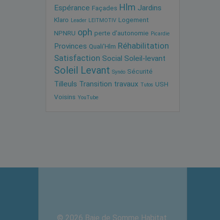
Hlm
Espérance
Jardins
Façades
Klaro
Logement
Leader
LEITMOTIV
oph
NPNRU
perte d'autonomie
Picardie
Réhabilitation
Provinces
Quali'Hlm
Satisfaction
Social
Soleil-levant
Soleil Levant
Sécurité
Synéo
Tilleuls
Transition
travaux
USH
Tutos
Voisins
YouTube
© 2026 Baie de Somme Habitat.