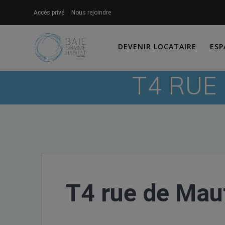
Skip
Accès privé
Nous rejoindre
to
content
DEVENIR LOCATAIRE
ESP
T4 RUE
T4 rue de Maut