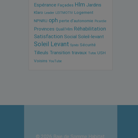
Hlm
Espérance
Jardins
Façades
Klaro
Logement
Leader
LEITMOTIV
oph
NPNRU
perte d'autonomie
Picardie
Réhabilitation
Provinces
Quali'Hlm
Satisfaction
Social
Soleil-levant
Soleil Levant
Sécurité
Synéo
Tilleuls
Transition
travaux
USH
Tutos
Voisins
YouTube
© 2026 Baie de Somme Habitat.