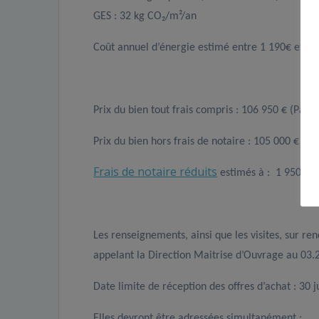
GES : 32 kg CO₂/m²/an
Coût annuel d’énergie estimé entre 1 190€ et 1
Prix du bien tout frais compris : 106 950 € (Pas d
Prix du bien hors frais de notaire : 105 000 €
Frais de notaire réduits
estimés à : 1 950 €
Les renseignements, ainsi que les visites, sur r
appelant la Direction Maitrise d’Ouvrage au 03.
Date limite de réception des offres d’achat : 30 
Elles devront être adressées simultanément :