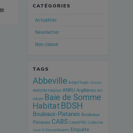
CATÉGORIES
ge
Actualités
Newsletter
Non classé
TAGS
Abbeville
Adapt'logis
Alliance
ANRU
Argillières
AMSOM Habitat
Art
Baie de Somme
urbain
BDSH
Habitat
Bouleaux-Platanes
Bouleaux
CABS
Platanes
CANOPÉE
Collecte
Enquête
Encombrants
Covid-19