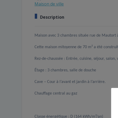
Maison de ville
Description
Maison avec 3 chambres située rue de Mautort à
Cette maison mitoyenne de 70 m² a été construi
Rez-de-chaussée : Entrée, cuisine, séjour, salon, 
Étage : 3 chambres, salle de douche
Cave – Cour à l’avant et jardin à l’arrière.
Chauffage central au gaz
Classe énergétique : D (164 kWh/m²/an)