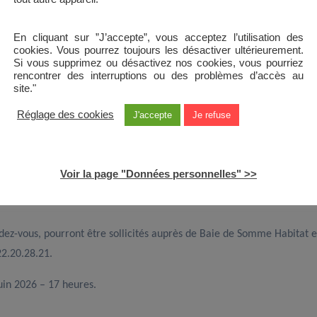
En cliquant sur ”J’accepte”, vous acceptez l’utilisation des
 670€ (valeur moyenne 2021-2023)
cookies. Vous pourrez toujours les désactiver ultérieurement.
Si vous supprimez ou désactivez nos cookies, vous pourriez
rencontrer des interruptions ou des problèmes d’accès au
site."
e frais d’intermédiaire)
Réglage des cookies
J'accepte
Je refuse
Voir la page "Données personnelles" >>
endez-vous, pourront être sollicités auprès de Baie de Somme Habitat 
22.20.28.21.
juin 2026 – 17 heures.