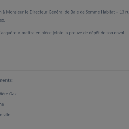
n à Monsieur le Directeur Général de Baie de Somme Habitat – 13 r
ex.
(l’acquéreur mettra en pièce jointe la preuve de dépôt de son envoi
ments:
ière Gaz
he
 ville