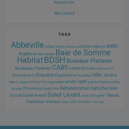
Newsletter
Non classé
TAGS
Abbeville
ANRU
Adapt'logis
AMSOM Habitat
Alliance
Baie de Somme
Argillières
Art urbain
BDSH
Habitat
Bouleaux-Platanes
CABS
Bouleaux Platanes
CANOPÉE
Collecte
Covid-19
Hlm
Enquête
Espérance
Jardins
Encombrants
Façades
oph
Klaro
Logement
NPNRU
perte d'autonomie
Leader
LEITMOTIV
Réhabilitation
Satisfaction
Provinces
Quali'Hlm
Picardie
Soleil Levant
Social
Soleil-levant
Tilleuls
Sécurité
Synéo
Transition
travaux
USH
Voisins
Tutos
YouTube