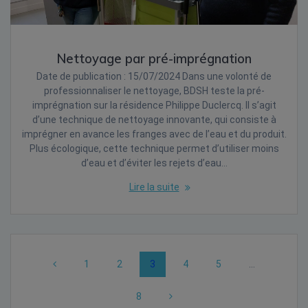
Nettoyage par pré-imprégnation
Date de publication : 15/07/2024 Dans une volonté de
professionnaliser le nettoyage, BDSH teste la pré-
imprégnation sur la résidence Philippe Duclercq. Il s’agit
d’une technique de nettoyage innovante, qui consiste à
imprégner en avance les franges avec de l’eau et du produit.
Plus écologique, cette technique permet d’utiliser moins
d’eau et d’éviter les rejets d’eau…
Lire la suite
Posts
Page
Page
Page
Page
Page
1
2
3
4
5
…
navigation
Page
8