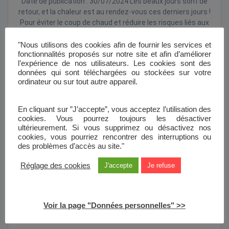
Date de publication : 30/07/2024 Les beaux jours sont de
retour, et la chaleur est au rendez-vous ces derniers jours !
Pour éviter le coup de chaud et réduire les risques liés aux
fortes chaleurs, voici quelques recommandations : Des
gestes simples à ne pas oublier : Buvez de l’eau
"Nous utilisons des cookies afin de fournir les services et
fonctionnalités proposés sur notre site et afin d’améliorer
régulièrement et sans attendre d’avoir…
l’expérience de nos utilisateurs. Les cookies sont des
Lire la suite
données qui sont téléchargées ou stockées sur votre
ordinateur ou sur tout autre appareil.
En cliquant sur ”J’accepte”, vous acceptez l’utilisation des
cookies. Vous pourrez toujours les désactiver
ultérieurement. Si vous supprimez ou désactivez nos
cookies, vous pourriez rencontrer des interruptions ou
des problèmes d’accès au site."
Réglage des cookies
J'accepte
Je refuse
Voir la page "Données personnelles" >>