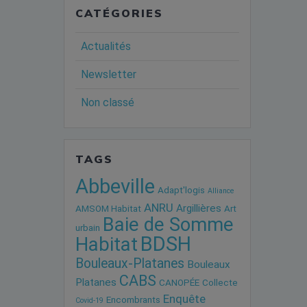
CATÉGORIES
Actualités
Newsletter
Non classé
TAGS
Abbeville
Adapt'logis
Alliance
ANRU
Argillières
AMSOM Habitat
Art
Baie de Somme
urbain
BDSH
Habitat
Bouleaux-Platanes
Bouleaux
CABS
Platanes
CANOPÉE
Collecte
Enquête
Encombrants
Covid-19