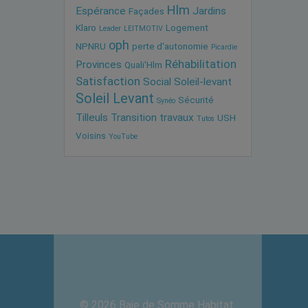
Hlm
Espérance
Jardins
Façades
Klaro
Logement
Leader
LEITMOTIV
oph
NPNRU
perte d'autonomie
Picardie
Réhabilitation
Provinces
Quali'Hlm
Satisfaction
Social
Soleil-levant
Soleil Levant
Sécurité
Synéo
Tilleuls
Transition
travaux
USH
Tutos
Voisins
YouTube
© 2026 Baie de Somme Habitat.