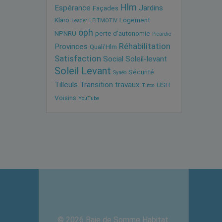
Hlm
Espérance
Jardins
Façades
Klaro
Logement
Leader
LEITMOTIV
oph
NPNRU
perte d'autonomie
Picardie
Réhabilitation
Provinces
Quali'Hlm
Satisfaction
Social
Soleil-levant
Soleil Levant
Sécurité
Synéo
Tilleuls
Transition
travaux
USH
Tutos
Voisins
YouTube
© 2026 Baie de Somme Habitat.