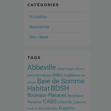
CATÉGORIES
Actualités
Newsletter
Non classé
TAGS
Abbeville
Adapt'logis
Alliance
ANRU
Argillières
AMSOM Habitat
Art
Baie de Somme
urbain
BDSH
Habitat
Bouleaux-Platanes
Bouleaux
CABS
Platanes
CANOPÉE
Collecte
Enquête
Encombrants
Covid-19