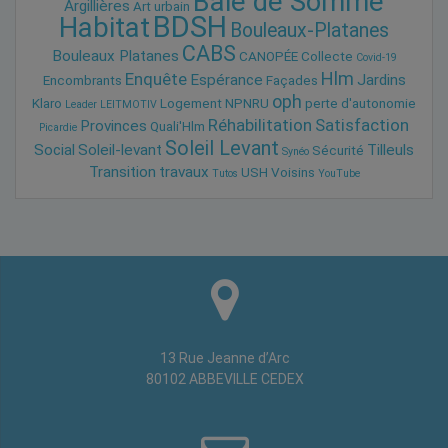
Baie de Somme
Argillières
Art urbain
BDSH
Habitat
Bouleaux-Platanes
CABS
Bouleaux Platanes
CANOPÉE
Collecte
Covid-19
Hlm
Enquête
Espérance
Jardins
Encombrants
Façades
oph
Klaro
Logement
NPNRU
perte d'autonomie
Leader
LEITMOTIV
Réhabilitation
Satisfaction
Provinces
Quali'Hlm
Picardie
Soleil Levant
Social
Soleil-levant
Tilleuls
Sécurité
Synéo
Transition
travaux
USH
Voisins
Tutos
YouTube
13 Rue Jeanne d’Arc
80102 ABBEVILLE CEDEX