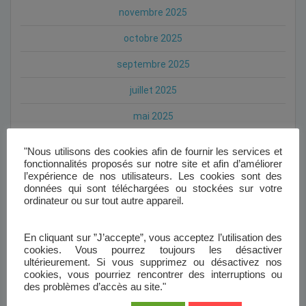
novembre 2025
octobre 2025
septembre 2025
juillet 2025
mai 2025
avril 2025
"Nous utilisons des cookies afin de fournir les services et
fonctionnalités proposés sur notre site et afin d’améliorer
mars 2025
l’expérience de nos utilisateurs. Les cookies sont des
données qui sont téléchargées ou stockées sur votre
février 2025
ordinateur ou sur tout autre appareil.
janvier 2025
En cliquant sur ”J’accepte”, vous acceptez l’utilisation des
octobre 2024
cookies. Vous pourrez toujours les désactiver
ultérieurement. Si vous supprimez ou désactivez nos
septembre 2024
cookies, vous pourriez rencontrer des interruptions ou
des problèmes d’accès au site."
août 2024