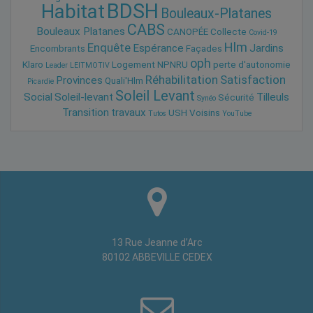
BDSH
Habitat
Bouleaux-Platanes
CABS
Bouleaux Platanes
CANOPÉE
Collecte
Covid-19
Hlm
Enquête
Espérance
Jardins
Encombrants
Façades
oph
Klaro
Logement
NPNRU
perte d'autonomie
Leader
LEITMOTIV
Réhabilitation
Satisfaction
Provinces
Quali'Hlm
Picardie
Soleil Levant
Social
Soleil-levant
Tilleuls
Sécurité
Synéo
Transition
travaux
USH
Voisins
Tutos
YouTube
13 Rue Jeanne d’Arc
80102 ABBEVILLE CEDEX