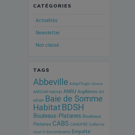
CATÉGORIES
Actualités
Newsletter
Non classé
TAGS
Abbeville
Adapt'logis
Alliance
ANRU
Argillières
AMSOM Habitat
Art
Baie de Somme
urbain
BDSH
Habitat
Bouleaux-Platanes
Bouleaux
CABS
Platanes
CANOPÉE
Collecte
Enquête
Encombrants
Covid-19