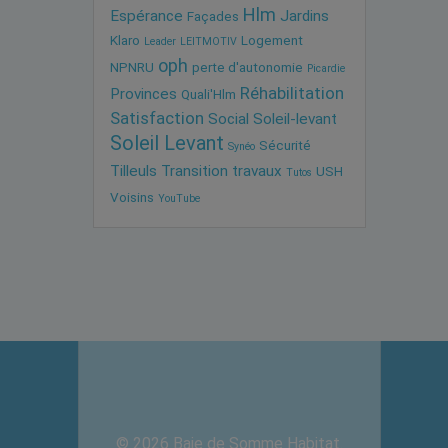
Hlm
Espérance
Jardins
Façades
Klaro
Logement
Leader
LEITMOTIV
oph
NPNRU
perte d'autonomie
Picardie
Réhabilitation
Provinces
Quali'Hlm
Satisfaction
Social
Soleil-levant
Soleil Levant
Sécurité
Synéo
Tilleuls
Transition
travaux
USH
Tutos
Voisins
YouTube
© 2026 Baie de Somme Habitat.