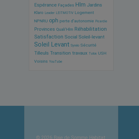
Hlm
Espérance
Jardins
Façades
Klaro
Logement
Leader
LEITMOTIV
oph
NPNRU
perte d'autonomie
Picardie
Réhabilitation
Provinces
Quali'Hlm
Satisfaction
Social
Soleil-levant
Soleil Levant
Sécurité
Synéo
Tilleuls
Transition
travaux
USH
Tutos
Voisins
YouTube
© 2026 Baie de Somme Habitat.