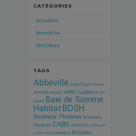
CATÉGORIES
Actualités
Newsletter
Non classé
TAGS
Abbeville
Adapt'logis
Alliance
ANRU
Argillières
AMSOM Habitat
Art
Baie de Somme
urbain
BDSH
Habitat
Bouleaux-Platanes
Bouleaux
CABS
Platanes
CANOPÉE
Collecte
Enquête
Encombrants
Covid-19