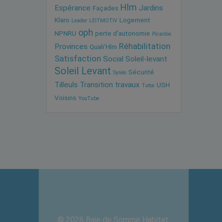
Hlm
Espérance
Jardins
Façades
Klaro
Logement
Leader
LEITMOTIV
oph
NPNRU
perte d'autonomie
Picardie
Réhabilitation
Provinces
Quali'Hlm
Satisfaction
Social
Soleil-levant
Soleil Levant
Sécurité
Synéo
Tilleuls
Transition
travaux
USH
Tutos
Voisins
YouTube
© 2026 Baie de Somme Habitat.