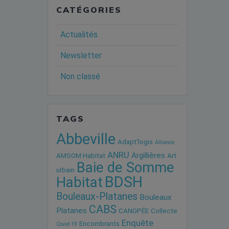
CATÉGORIES
Actualités
Newsletter
Non classé
TAGS
Abbeville
Adapt'logis
Alliance
ANRU
Argillières
AMSOM Habitat
Art
Baie de Somme
urbain
BDSH
Habitat
Bouleaux-Platanes
Bouleaux
CABS
Platanes
CANOPÉE
Collecte
Enquête
Encombrants
Covid-19