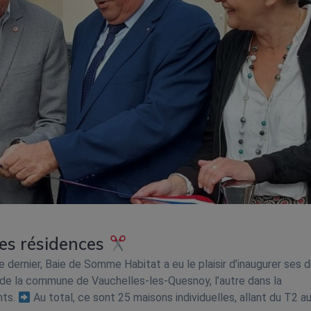
les résidences
dernier, Baie de Somme Habitat a eu le plaisir d’inaugurer ses 
r de la commune de Vauchelles-les-Quesnoy, l’autre dans la
nts.
Au total, ce sont 25 maisons individuelles, allant du T2 a