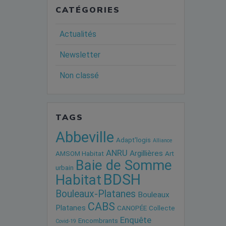
CATÉGORIES
Actualités
Newsletter
Non classé
TAGS
Abbeville
Adapt'logis
Alliance
ANRU
Argillières
AMSOM Habitat
Art
Baie de Somme
urbain
BDSH
Habitat
Bouleaux-Platanes
Bouleaux
CABS
Platanes
CANOPÉE
Collecte
Enquête
Encombrants
Covid-19