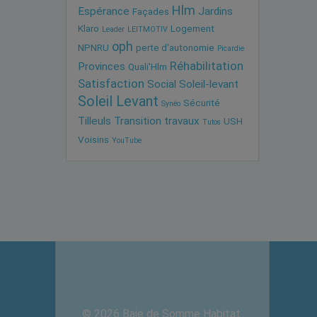
Hlm
Espérance
Jardins
Façades
Klaro
Logement
Leader
LEITMOTIV
oph
NPNRU
perte d'autonomie
Picardie
Réhabilitation
Provinces
Quali'Hlm
Satisfaction
Social
Soleil-levant
Soleil Levant
Sécurité
Synéo
Tilleuls
Transition
travaux
USH
Tutos
Voisins
YouTube
© 2026 Baie de Somme Habitat.