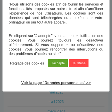
"Nous utilisons des cookies afin de fournir les services et
août 2024
fonctionnalités proposés sur notre site et afin d’améliorer
l’expérience de nos utilisateurs. Les cookies sont des
juillet 2024
données qui sont téléchargées ou stockées sur votre
ordinateur ou sur tout autre appareil.
mai 2024
avril 2024
En cliquant sur ”J’accepte”, vous acceptez l’utilisation des
cookies. Vous pourrez toujours les désactiver
janvier 2024
ultérieurement. Si vous supprimez ou désactivez nos
cookies, vous pourriez rencontrer des interruptions ou
des problèmes d’accès au site."
novembre 2023
Réglage des cookies
J'accepte
Je refuse
octobre 2023
septembre 2023
Voir la page "Données personnelles" >>
août 2023
mai 2023
avril 2023
mars 2023