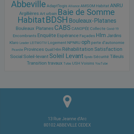
Abbeville
ANRU
Adapt'logis
AMSOM Habitat
Alliance
Baie de Somme
Argillières
Art urbain
BDSH
Habitat
Bouleaux-Platanes
CABS
Bouleaux Platanes
CANOPÉE
Collecte
Covid-19
Hlm
Enquête
Espérance
Jardins
Encombrants
Façades
oph
Klaro
Logement
NPNRU
perte d'autonomie
Leader
LEITMOTIV
Réhabilitation
Satisfaction
Provinces
Quali'Hlm
Picardie
Soleil Levant
Social
Soleil-levant
Tilleuls
Sécurité
Synéo
Transition
travaux
USH
Voisins
Tutos
YouTube
13 Rue Jeanne d’Arc
80102 ABBEVILLE CEDEX