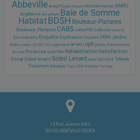
Abbeville
ANRU
Adapt'logis
AMSOM Habitat
Alliance
Baie de Somme
Argillières
Art urbain
BDSH
Habitat
Bouleaux-Platanes
CABS
Bouleaux Platanes
CANOPÉE
Collecte
Covid-19
Hlm
Enquête
Espérance
Jardins
Encombrants
Façades
oph
Klaro
Logement
NPNRU
perte d'autonomie
Leader
LEITMOTIV
Réhabilitation
Satisfaction
Provinces
Quali'Hlm
Picardie
Soleil Levant
Social
Soleil-levant
Tilleuls
Sécurité
Synéo
Transition
travaux
USH
Voisins
Tutos
YouTube
13 Rue Jeanne d’Arc
80102 ABBEVILLE CEDEX