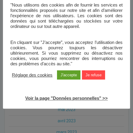
"Nous utilisons des cookies afin de fournir les services et
août 2024
fonctionnalités proposés sur notre site et afin d’améliorer
l’expérience de nos utilisateurs. Les cookies sont des
juillet 2024
données qui sont téléchargées ou stockées sur votre
ordinateur ou sur tout autre appareil.
mai 2024
avril 2024
En cliquant sur ”J’accepte”, vous acceptez l’utilisation des
cookies. Vous pourrez toujours les désactiver
janvier 2024
ultérieurement. Si vous supprimez ou désactivez nos
cookies, vous pourriez rencontrer des interruptions ou
des problèmes d’accès au site."
novembre 2023
Réglage des cookies
J'accepte
Je refuse
octobre 2023
septembre 2023
Voir la page "Données personnelles" >>
août 2023
mai 2023
avril 2023
mars 2023