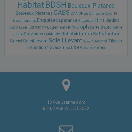
BDSH
Habitat
Bouleaux-Platanes
CABS
Bouleaux Platanes
CANOPÉE
Collecte
Covid-19
Hlm
Enquête
Espérance
Jardins
Encombrants
Façades
oph
Klaro
Logement
NPNRU
perte d'autonomie
Leader
LEITMOTIV
Réhabilitation
Satisfaction
Provinces
Quali'Hlm
Picardie
Soleil Levant
Social
Soleil-levant
Tilleuls
Sécurité
Synéo
Transition
travaux
USH
Voisins
Tutos
YouTube
13 Rue Jeanne d’Arc
80102 ABBEVILLE CEDEX