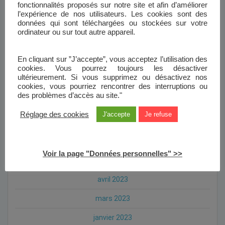
fonctionnalités proposés sur notre site et afin d’améliorer
juillet 2024
l’expérience de nos utilisateurs. Les cookies sont des
données qui sont téléchargées ou stockées sur votre
mai 2024
ordinateur ou sur tout autre appareil.
avril 2024
En cliquant sur ”J’accepte”, vous acceptez l’utilisation des
janvier 2024
cookies. Vous pourrez toujours les désactiver
ultérieurement. Si vous supprimez ou désactivez nos
novembre 2023
cookies, vous pourriez rencontrer des interruptions ou
des problèmes d’accès au site."
octobre 2023
Réglage des cookies
J'accepte
Je refuse
septembre 2023
août 2023
Voir la page "Données personnelles" >>
mai 2023
avril 2023
mars 2023
janvier 2023