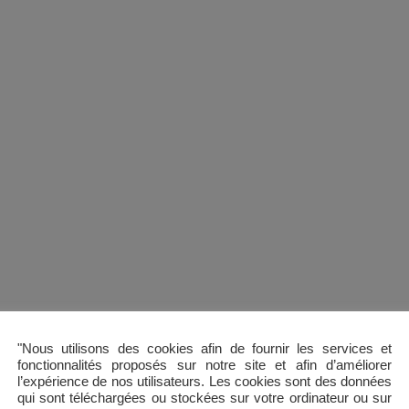
"Nous utilisons des cookies afin de fournir les services et
fonctionnalités proposés sur notre site et afin d’améliorer
12 mai
l’expérience de nos utilisateurs. Les cookies sont des données
Next
Suivant:
Coupure du chauffage collectif
qui sont téléchargées ou stockées sur votre ordinateur ou sur
post: