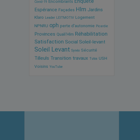
Enquête
Encombrants
Covid-19
Hlm
Espérance
Jardins
Façades
Klaro
Logement
Leader
LEITMOTIV
oph
NPNRU
perte d'autonomie
Picardie
Réhabilitation
Provinces
Quali'Hlm
Satisfaction
Social
Soleil-levant
Soleil Levant
Sécurité
Synéo
Tilleuls
Transition
travaux
USH
Tutos
Voisins
YouTube