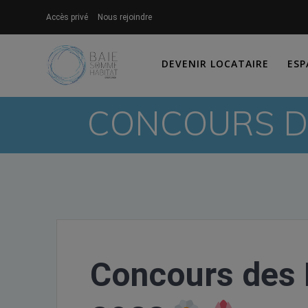
Skip
Accès privé
Nous rejoindre
to
content
DEVENIR LOCATAIRE
ESP
CONCOURS DE
Concours des 