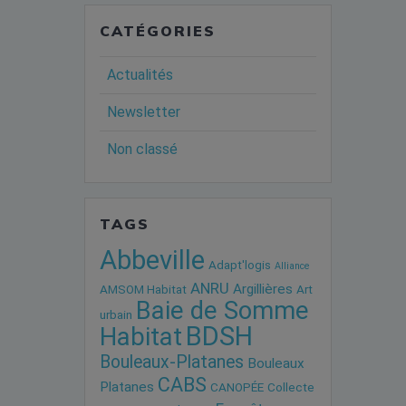
CATÉGORIES
Actualités
Newsletter
Non classé
TAGS
Abbeville
Adapt'logis
Alliance
ANRU
Argillières
AMSOM Habitat
Art
Baie de Somme
urbain
BDSH
Habitat
Bouleaux-Platanes
Bouleaux
CABS
Platanes
CANOPÉE
Collecte