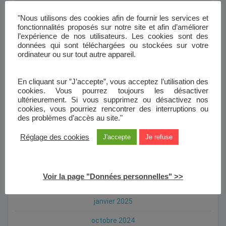
janvier 2026
"Nous utilisons des cookies afin de fournir les services et
fonctionnalités proposés sur notre site et afin d’améliorer
décembre 2025
l’expérience de nos utilisateurs. Les cookies sont des
données qui sont téléchargées ou stockées sur votre
novembre 2025
ordinateur ou sur tout autre appareil.
octobre 2025
En cliquant sur ”J’accepte”, vous acceptez l’utilisation des
septembre 2025
cookies. Vous pourrez toujours les désactiver
ultérieurement. Si vous supprimez ou désactivez nos
juillet 2025
cookies, vous pourriez rencontrer des interruptions ou
des problèmes d’accès au site."
mai 2025
Réglage des cookies
J'accepte
Je refuse
avril 2025
mars 2025
Voir la page "Données personnelles" >>
février 2025
janvier 2025
octobre 2024