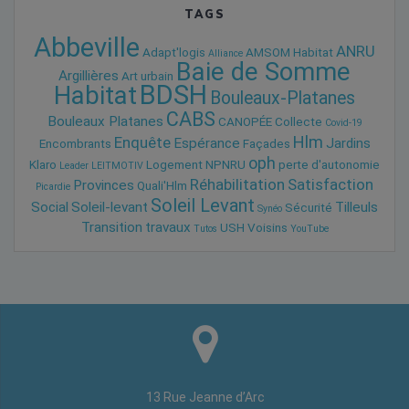
TAGS
Abbeville
ANRU
Adapt'logis
AMSOM Habitat
Alliance
Baie de Somme
Argillières
Art urbain
BDSH
Habitat
Bouleaux-Platanes
CABS
Bouleaux Platanes
CANOPÉE
Collecte
Covid-19
Hlm
Enquête
Espérance
Jardins
Encombrants
Façades
oph
Klaro
Logement
NPNRU
perte d'autonomie
Leader
LEITMOTIV
Réhabilitation
Satisfaction
Provinces
Quali'Hlm
Picardie
Soleil Levant
Social
Soleil-levant
Tilleuls
Sécurité
Synéo
Transition
travaux
USH
Voisins
Tutos
YouTube
13 Rue Jeanne d’Arc