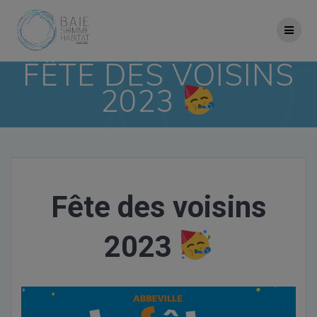
Skip
to
content
FÊTE DES VOISINS
2023
Fête des voisins
2023