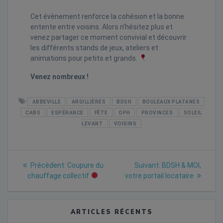
Cet évènement renforce la cohésion et la bonne
entente entre voisins. Alors n’hésitez plus et
venez partager ce moment convivial et découvrir
les différents stands de jeux, ateliers et
animations pour petits et grands.
Venez nombreux !
ABBEVILLE
ARGILLIÈRES
BDSH
BOULEAUX PLATANES
CABS
ESPÉRANCE
FÊTE
OPH
PROVINCES
SOLEIL
LEVANT
VOISINS
Navigation
Previous
Next
Précèdent:
Coupure du
Suivant:
BDSH & MOI,
post:
post:
de
chauffage collectif
votre portail locataire
l’article
ARTICLES RÉCENTS