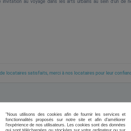
vitation au voyage dans les arts urbains au sein d’un de n
de locataires satisfaits, merci à nos locataires pour leur confian
"Nous utilisons des cookies afin de fournir les services et
fonctionnalités proposés sur notre site et afin d’améliorer
l’expérience de nos utilisateurs. Les cookies sont des données
qui sont téléchargées ou stockées sur votre ordinateur ou sur