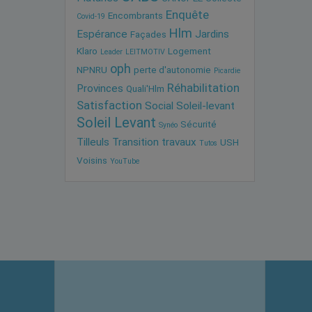
Enquête
Encombrants
Covid-19
Hlm
Espérance
Jardins
Façades
Klaro
Logement
Leader
LEITMOTIV
oph
NPNRU
perte d'autonomie
Picardie
Réhabilitation
Provinces
Quali'Hlm
Satisfaction
Social
Soleil-levant
Soleil Levant
Sécurité
Synéo
Tilleuls
Transition
travaux
USH
Tutos
Voisins
YouTube