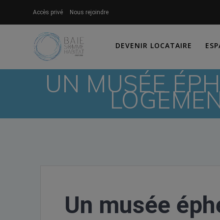
Skip
Accès privé
Nous rejoindre
to
content
DEVENIR LOCATAIRE
ESP
UN MUSÉE ÉPH
LOGEMEN
Un musée éphé