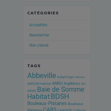
CATÉGORIES
Actualités
Newsletter
Non classé
TAGS
Abbeville
Adapt'logis
Alliance
ANRU
Argillières
AMSOM Habitat
Art
Baie de Somme
urbain
BDSH
Habitat
Bouleaux-Platanes
Bouleaux
CABS
Platanes
CANOPÉE
Collecte